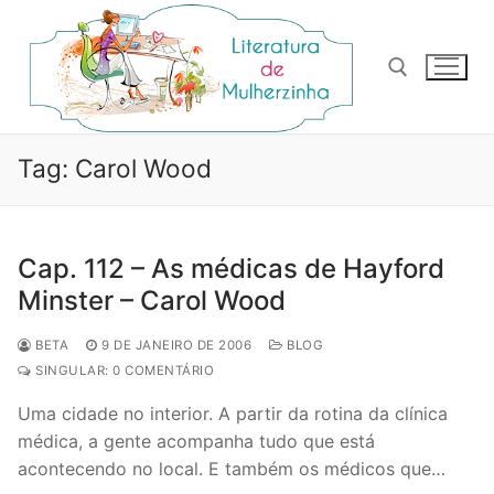
Pular
para
o
conteúdo
Pesquisar por:
Tag:
Carol Wood
Cap. 112 – As médicas de Hayford
Minster – Carol Wood
BETA
9 DE JANEIRO DE 2006
BLOG
SINGULAR: 0 COMENTÁRIO
Uma cidade no interior. A partir da rotina da clínica
médica, a gente acompanha tudo que está
acontecendo no local. E também os médicos que…