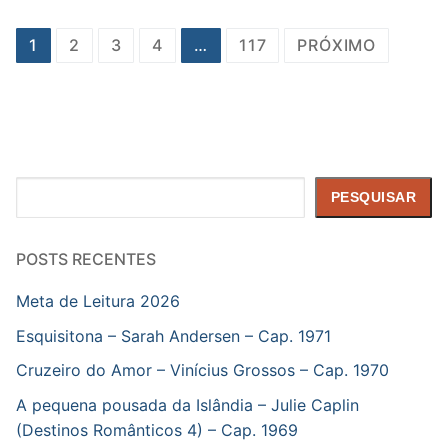
Paginação
1
2
3
4
…
117
PRÓXIMO
de
posts
Pesquisar
PESQUISAR
POSTS RECENTES
Meta de Leitura 2026
Esquisitona – Sarah Andersen – Cap. 1971
Cruzeiro do Amor – Vinícius Grossos – Cap. 1970
A pequena pousada da Islândia – Julie Caplin
(Destinos Românticos 4) – Cap. 1969