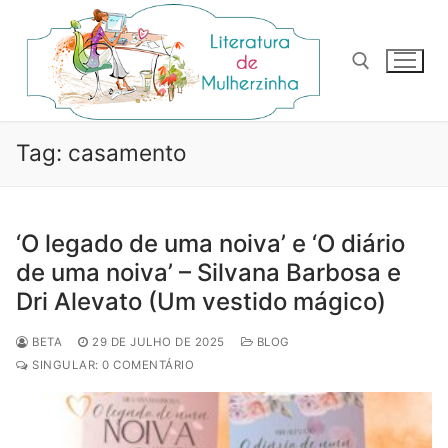
Pular
para
o
conteúdo
Pesquisar por:
Tag:
casamento
‘O legado de uma noiva’ e ‘O diário
de uma noiva’ – Silvana Barbosa e
Dri Alevato (Um vestido mágico)
BETA
29 DE JULHO DE 2025
BLOG
SINGULAR: 0 COMENTÁRIO