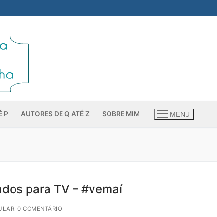
É P
AUTORES DE Q ATÉ Z
SOBRE MIM
MENU
tados para TV – #vemaí
ULAR: 0 COMENTÁRIO