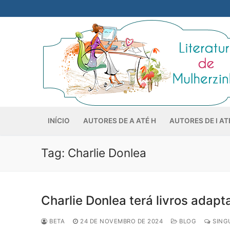
Pular
para
o
conteúdo
INÍCIO
AUTORES DE A ATÉ H
AUTORES DE I AT
Tag:
Charlie Donlea
Charlie Donlea terá livros adap
BETA
24 DE NOVEMBRO DE 2024
BLOG
SING