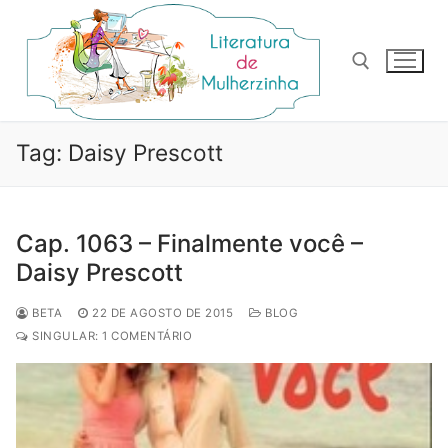
Pular
para
o
conteúdo
Pesquisar por:
Tag:
Daisy Prescott
Cap. 1063 – Finalmente você –
Daisy Prescott
BETA
22 DE AGOSTO DE 2015
BLOG
SINGULAR: 1 COMENTÁRIO