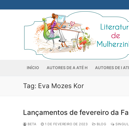
Pular
para
o
conteúdo
INÍCIO
AUTORES DE A ATÉ H
AUTORES DE I AT
Tag:
Eva Mozes Kor
Lançamentos de fevereiro da Far
BETA
1 DE FEVEREIRO DE 2023
BLOG
SINGUL