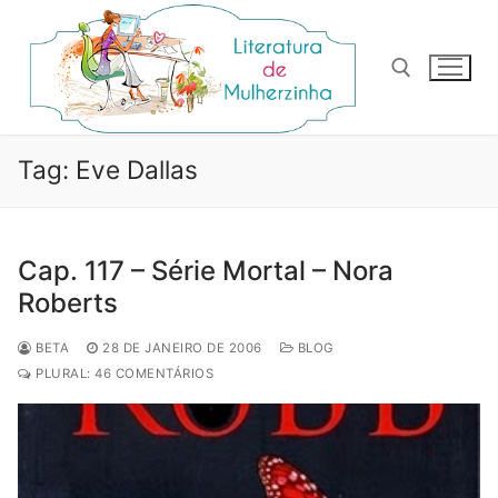
Pular
para
o
conteúdo
Pesquisar por:
Tag:
Eve Dallas
Cap. 117 – Série Mortal – Nora
Roberts
BETA
28 DE JANEIRO DE 2006
BLOG
PLURAL: 46 COMENTÁRIOS