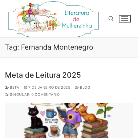
Pular
para
o
conteúdo
Pesquisar por:
Tag:
Fernanda Montenegro
Meta de Leitura 2025
BETA
7 DE JANEIRO DE 2025
BLOG
SINGULAR: 0 COMENTÁRIO