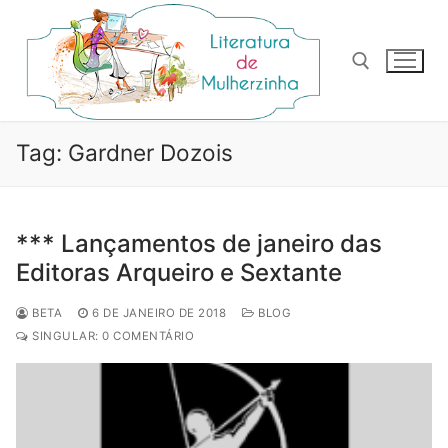
Pular
para
o
conteúdo
Pesquisar por:
Tag:
Gardner Dozois
*** Lançamentos de janeiro das
Editoras Arqueiro e Sextante
BETA
6 DE JANEIRO DE 2018
BLOG
SINGULAR: 0 COMENTÁRIO