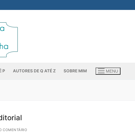
É P
AUTORES DE Q ATÉ Z
SOBRE MIM
MENU
itorial
0 COMENTÁRIO