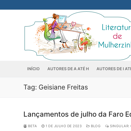
Pular
para
o
conteúdo
INÍCIO
AUTORES DE A ATÉ H
AUTORES DE I AT
Tag:
Geisiane Freitas
Lançamentos de julho da Faro Ed
BETA
1 DE JULHO DE 2023
BLOG
SINGULAR: 