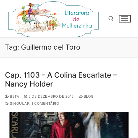
Pular
para
o
conteúdo
Pesquisar por:
Tag:
Guillermo del Toro
Cap. 1103 – A Colina Escarlate –
Nancy Holder
BETA
5 DE DEZEMBRO DE 2015
BLOG
SINGULAR: 1 COMENTÁRIO