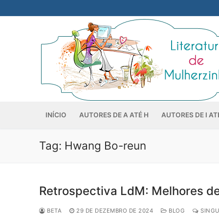
Pular
para
o
conteúdo
INÍCIO
AUTORES DE A ATÉ H
AUTORES DE I AT
Tag:
Hwang Bo-reun
Retrospectiva LdM: Melhores d
BETA
29 DE DEZEMBRO DE 2024
BLOG
SINGU