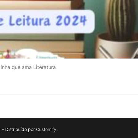
inha que ama Literatura
a – Distribuído por
Customify
.