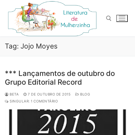
Pular
para
o
conteúdo
Pesquisar por:
Tag:
Jojo Moyes
*** Lançamentos de outubro do
Grupo Editorial Record
BETA
7 DE OUTUBRO DE 2015
BLOG
SINGULAR: 1 COMENTÁRIO