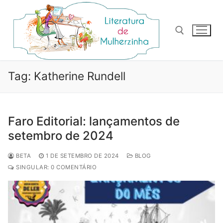
Pular
para
o
conteúdo
Pesquisar por:
Tag:
Katherine Rundell
Faro Editorial: lançamentos de
setembro de 2024
BETA
1 DE SETEMBRO DE 2024
BLOG
SINGULAR: 0 COMENTÁRIO