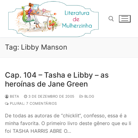
Pular
para
o
conteúdo
Pesquisar por:
Tag:
Libby Manson
Cap. 104 – Tasha e Libby – as
heroínas de Jane Green
BETA
3 DE DEZEMBRO DE 2005
BLOG
PLURAL: 7 COMENTÁRIOS
De todas as autoras de “chicklit“, confesso, essa é a
minha favorita. O primeiro livro deste gênero que eu li
foi TASHA HARRIS ABRE O…