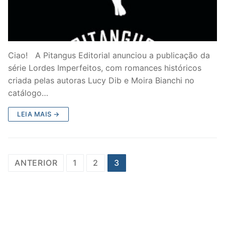
Ciao! A Pitangus Editorial anunciou a publicação da
série Lordes Imperfeitos, com romances históricos
criada pelas autoras Lucy Dib e Moira Bianchi no
catálogo…
LEIA MAIS →
Paginação
ANTERIOR
1
2
3
de
posts