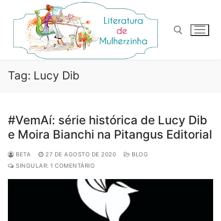
Pular
para
o
conteúdo
Pesquisar por:
Tag:
Lucy Dib
#VemAí: série histórica de Lucy Dib
e Moira Bianchi na Pitangus Editorial
BETA
27 DE AGOSTO DE 2020
BLOG
SINGULAR: 1 COMENTÁRIO