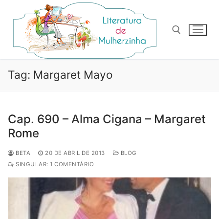
Pular
para
o
conteúdo
Pesquisar por:
Tag:
Margaret Mayo
Cap. 690 – Alma Cigana – Margaret
Rome
BETA
20 DE ABRIL DE 2013
BLOG
SINGULAR: 1 COMENTÁRIO