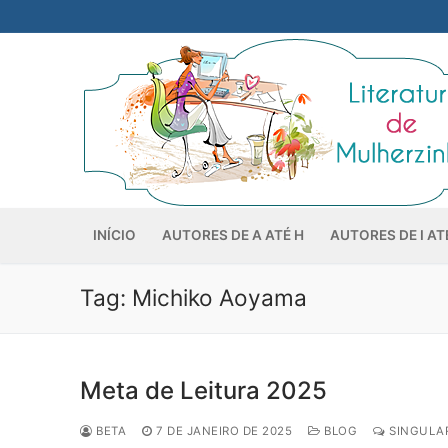
Pular
para
o
conteúdo
INÍCIO
AUTORES DE A ATÉ H
AUTORES DE I AT
Tag:
Michiko Aoyama
Meta de Leitura 2025
BETA
7 DE JANEIRO DE 2025
BLOG
SINGULAR