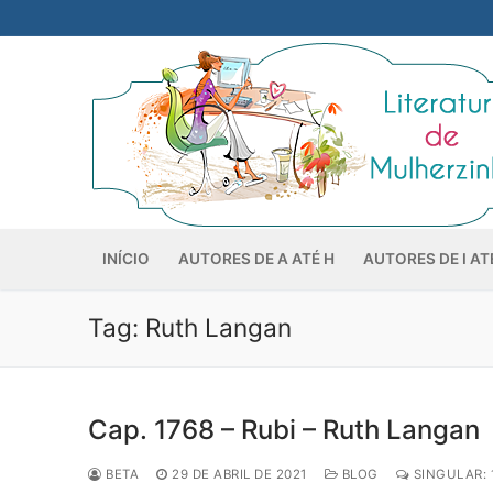
Pular
para
o
conteúdo
INÍCIO
AUTORES DE A ATÉ H
AUTORES DE I AT
Tag:
Ruth Langan
Cap. 1768 – Rubi – Ruth Langan
BETA
29 DE ABRIL DE 2021
BLOG
SINGULAR: 