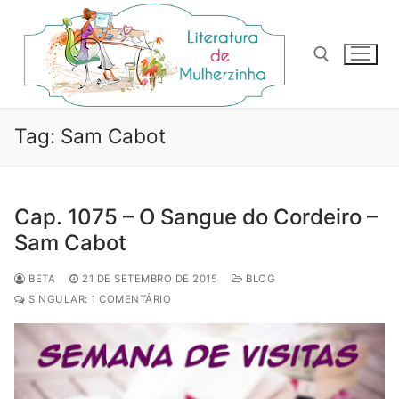
Pular
para
o
conteúdo
Pesquisar por:
Tag:
Sam Cabot
Cap. 1075 – O Sangue do Cordeiro –
Sam Cabot
BETA
21 DE SETEMBRO DE 2015
BLOG
SINGULAR: 1 COMENTÁRIO