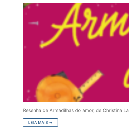
Resenha de Armadilhas do amor, de Christina Lau
LEIA MAIS →