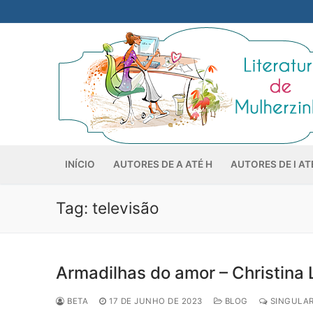
Pular
para
o
conteúdo
INÍCIO
AUTORES DE A ATÉ H
AUTORES DE I AT
Tag:
televisão
Armadilhas do amor – Christina 
BETA
17 DE JUNHO DE 2023
BLOG
SINGULAR