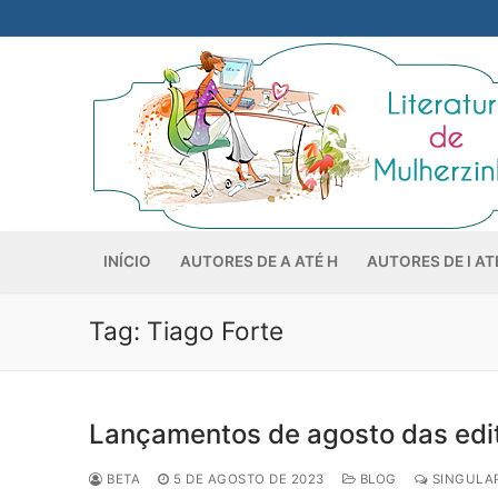
Pular
para
o
conteúdo
INÍCIO
AUTORES DE A ATÉ H
AUTORES DE I AT
Tag:
Tiago Forte
Lançamentos de agosto das edit
BETA
5 DE AGOSTO DE 2023
BLOG
SINGULAR