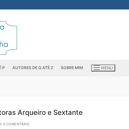
É P
AUTORES DE Q ATÉ Z
SOBRE MIM
MENU
oras Arqueiro e Sextante
: 0 COMENTÁRIO