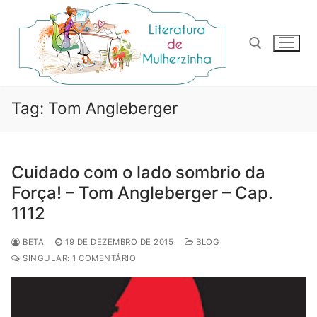
Pular
para
o
conteúdo
Pesquisar por:
Tag:
Tom Angleberger
Cuidado com o lado sombrio da
Força! – Tom Angleberger – Cap.
1112
BETA
19 DE DEZEMBRO DE 2015
BLOG
SINGULAR: 1 COMENTÁRIO