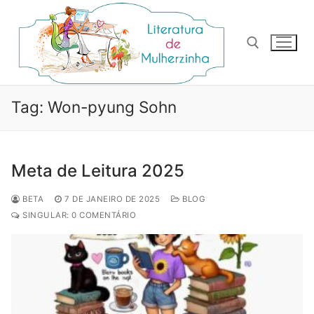
Pular
para
o
conteúdo
Pesquisar por:
Tag:
Won-pyung Sohn
Meta de Leitura 2025
BETA
7 DE JANEIRO DE 2025
BLOG
SINGULAR: 0 COMENTÁRIO