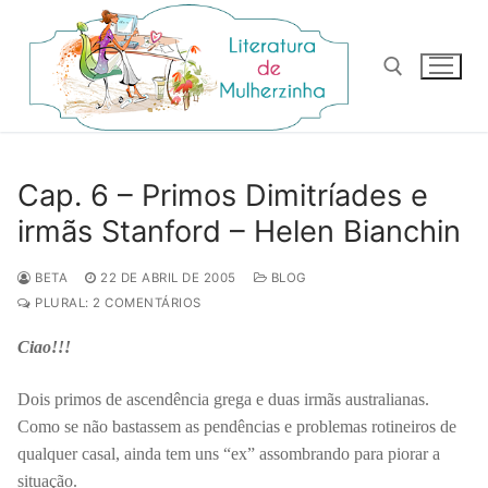
Pular
para
o
conteúdo
Pesquisar por:
Cap. 6 – Primos Dimitríades e
irmãs Stanford – Helen Bianchin
BETA
22 DE ABRIL DE 2005
BLOG
PLURAL: 2 COMENTÁRIOS
Ciao!!!
Dois primos de ascendência grega e duas irmãs australianas.
Como se não bastassem as pendências e problemas rotineiros de
qualquer casal, ainda tem uns “ex” assombrando para piorar a
situação.