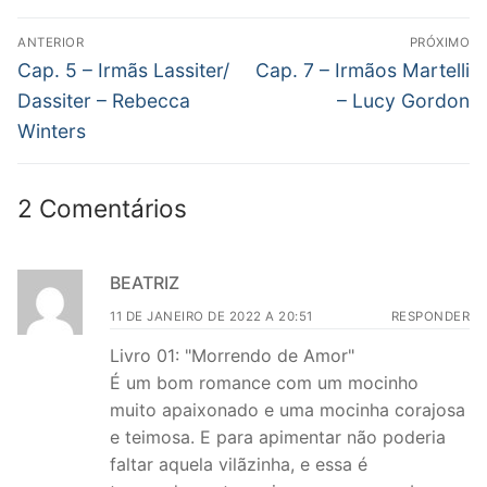
Navegação
ANTERIOR
PRÓXIMO
de
Post
Próximo
Cap. 5 – Irmãs Lassiter/
Cap. 7 – Irmãos Martelli
anterior:
post:
Post
Dassiter – Rebecca
– Lucy Gordon
Winters
2 Comentários
BEATRIZ
11 DE JANEIRO DE 2022 A 20:51
RESPONDER
Livro 01: "Morrendo de Amor"
É um bom romance com um mocinho
muito apaixonado e uma mocinha corajosa
e teimosa. E para apimentar não poderia
faltar aquela vilãzinha, e essa é