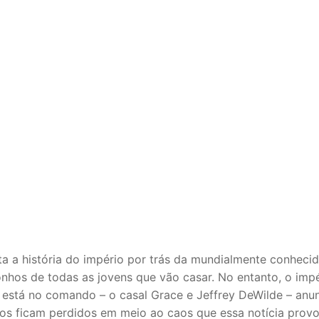
ta a história do império por trás da mundialmente conheci
onhos de todas as jovens que vão casar. No entanto, o imp
ue está no comando – o casal Grace e Jeffrey DeWilde – anu
dos ficam perdidos em meio ao caos que essa notícia provo