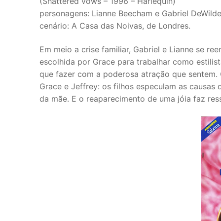
(Shattered vows – 1996 – Harlequin)
personagens: Lianne Beecham e Gabriel DeWild
cenário: A Casa das Noivas, de Londres.
Em meio a crise familiar, Gabriel e Lianne se r
escolhida por Grace para trabalhar como estilis
que fazer com a poderosa atração que sentem.
Grace e Jeffrey: os filhos especulam as causas d
da mãe. E o reaparecimento de uma jóia faz ress