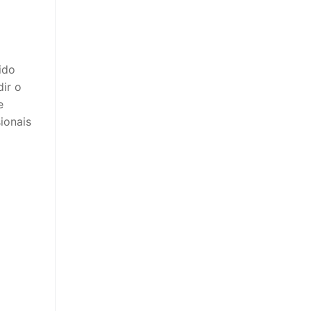
ido
dir o
e
ionais