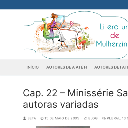
Pular
para
o
conteúdo
INÍCIO
AUTORES DE A ATÉ H
AUTORES DE I AT
Cap. 22 – Minissérie S
autoras variadas
BETA
15 DE MAIO DE 2005
BLOG
PLURAL: 13