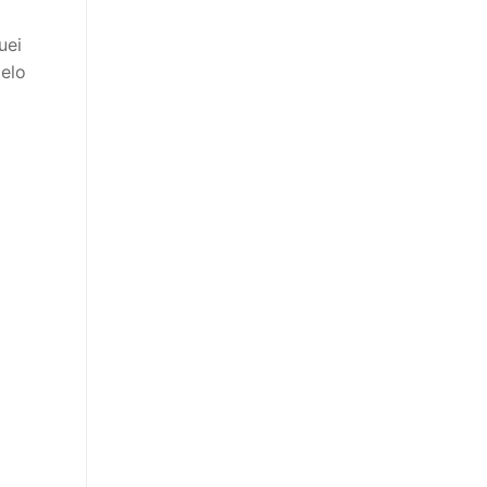
uei
pelo