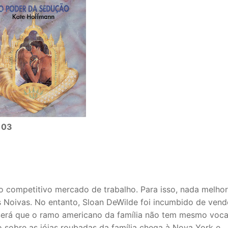
 03
 no competitivo mercado de trabalho. Para isso, nada melho
as Noivas. No entanto, Sloan DeWilde foi incumbido de vend
 Será que o ramo americano da família não tem mesmo voc
o sobre as jóias roubadas da família chega à Nova York e