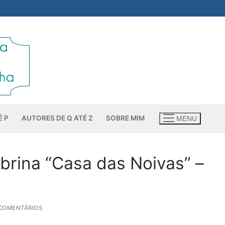
É P
AUTORES DE Q ATÉ Z
SOBRE MIM
MENU
abrina “Casa das Noivas” –
 COMENTÁRIOS