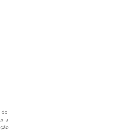
r do
er a
ação