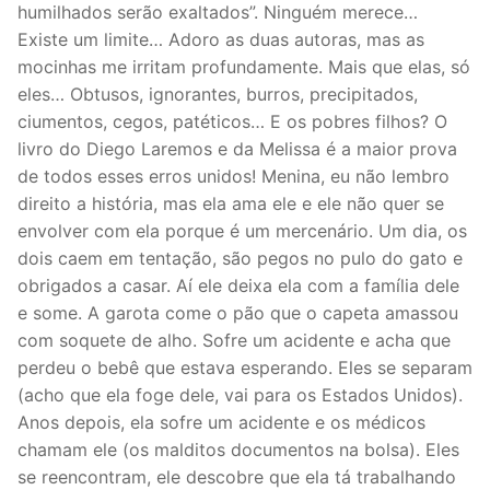
humilhados serão exaltados”. Ninguém merece…
Existe um limite… Adoro as duas autoras, mas as
mocinhas me irritam profundamente. Mais que elas, só
eles… Obtusos, ignorantes, burros, precipitados,
ciumentos, cegos, patéticos… E os pobres filhos? O
livro do Diego Laremos e da Melissa é a maior prova
de todos esses erros unidos! Menina, eu não lembro
direito a história, mas ela ama ele e ele não quer se
envolver com ela porque é um mercenário. Um dia, os
dois caem em tentação, são pegos no pulo do gato e
obrigados a casar. Aí ele deixa ela com a família dele
e some. A garota come o pão que o capeta amassou
com soquete de alho. Sofre um acidente e acha que
perdeu o bebê que estava esperando. Eles se separam
(acho que ela foge dele, vai para os Estados Unidos).
Anos depois, ela sofre um acidente e os médicos
chamam ele (os malditos documentos na bolsa). Eles
se reencontram, ele descobre que ela tá trabalhando