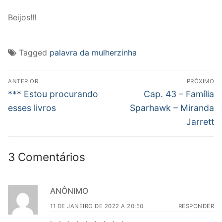
Beijos!!!
Tagged
palavra da mulherzinha
Navegação
ANTERIOR
PRÓXIMO
de
Post
Próximo
*** Estou procurando
Cap. 43 – Família
anterior:
post:
Post
esses livros
Sparhawk – Miranda
Jarrett
3 Comentários
ANÔNIMO
11 DE JANEIRO DE 2022 A 20:50
RESPONDER