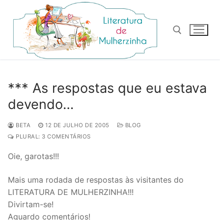
Pular
para
o
conteúdo
Pesquisar por:
*** As respostas que eu estava
devendo…
BETA
12 DE JULHO DE 2005
BLOG
PLURAL: 3 COMENTÁRIOS
Oie, garotas!!!
Mais uma rodada de respostas às visitantes do
LITERATURA DE MULHERZINHA!!!
Divirtam-se!
Aguardo comentários!