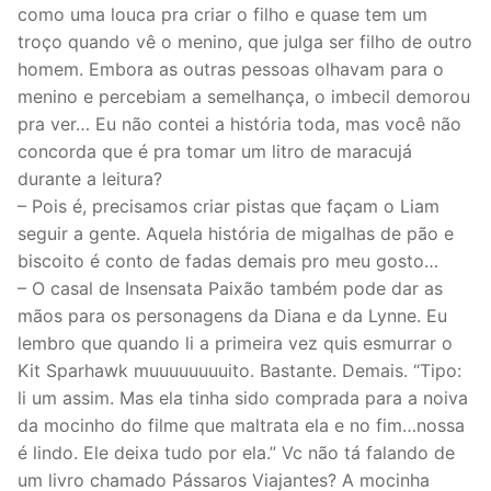
como uma louca pra criar o filho e quase tem um
troço quando vê o menino, que julga ser filho de outro
homem. Embora as outras pessoas olhavam para o
menino e percebiam a semelhança, o imbecil demorou
pra ver… Eu não contei a história toda, mas você não
concorda que é pra tomar um litro de maracujá
durante a leitura?
– Pois é, precisamos criar pistas que façam o Liam
seguir a gente. Aquela história de migalhas de pão e
biscoito é conto de fadas demais pro meu gosto…
– O casal de Insensata Paixão também pode dar as
mãos para os personagens da Diana e da Lynne. Eu
lembro que quando li a primeira vez quis esmurrar o
Kit Sparhawk muuuuuuuuito. Bastante. Demais. “Tipo:
li um assim. Mas ela tinha sido comprada para a noiva
da mocinho do filme que maltrata ela e no fim…nossa
é lindo. Ele deixa tudo por ela.” Vc não tá falando de
um livro chamado Pássaros Viajantes? A mocinha