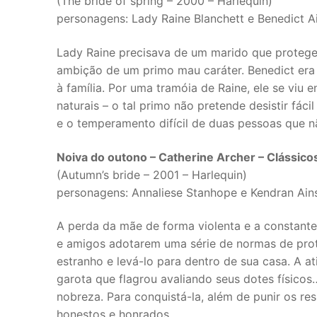
(The bride of spring – 2000 – Harlequin)
personagens: Lady Raine Blanchett e Benedict 
Lady Raine precisava de um marido que protege
ambição de um primo mau caráter. Benedict era
à família. Por uma tramóia de Raine, ele se vi
naturais – o tal primo não pretende desistir fáci
e o temperamento difícil de duas pessoas que 
Noiva do outono – Catherine Archer – Clássico
(Autumn’s bride – 2001 – Harlequin)
personagens: Annaliese Stanhope e Kendran Ai
A perda da mãe de forma violenta e a constante
e amigos adotarem uma série de normas de prote
estranho e levá-lo para dentro de sua casa. A a
garota que flagrou avaliando seus dotes físicos
nobreza. Para conquistá-la, além de punir os re
honestos e honrados…