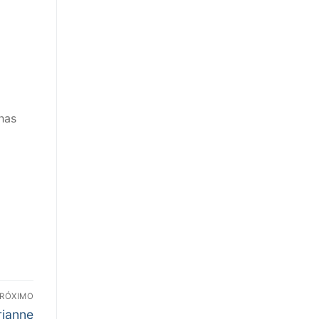
has
RÓXIMO
rianne