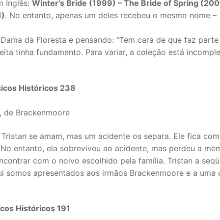
m Inglês:
Winter’s Bride (1999) – The Bride of Spring (200
1)
. No entanto, apenas um deles recebeu o mesmo nome –
 Dama da Floresta e pensando: “Tem cara de que faz parte
ta tinha fundamento. Para variar, a coleção está incomple
icos Históricos 238
h, de Brackenmoore
ly e Tristan se amam, mas um acidente os separa. Ele fica com
. No entanto, ela sobreviveu ao acidente, mas perdeu a mem
ncontrar com o noivo escolhido pela família. Tristan a seqü
Aqui somos apresentados aos irmãos Brackenmoore e a uma 
cos Históricos 191