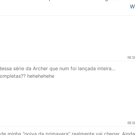
post:
W
RES
 dessa série da Archer que num foi lançada inteira…
ncompletas?? hehehehehe
RES
e minha “noiva da primavera” realmente vai chegar. Ainda 