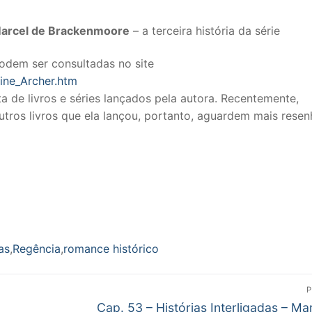
Marcel de Brackenmoore
– a terceira história da série
dem ser consultadas no site
rine_Archer.htm
ta de livros e séries lançados pela autora. Recentemente,
outros livros que ela lançou, portanto, aguardem mais resen
as
,
Regência
,
romance histórico
P
Próximo
Cap. 53 – Histórias Interligadas – Ma