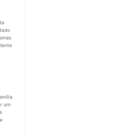
da
otado
lemas
ndente
amília
er um
a
da