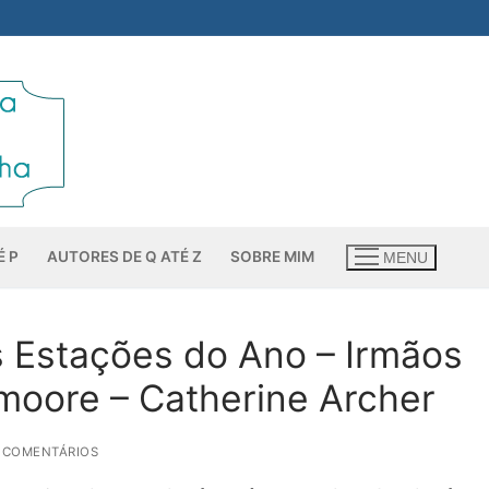
É P
AUTORES DE Q ATÉ Z
SOBRE MIM
MENU
s Estações do Ano – Irmãos
moore – Catherine Archer
2 COMENTÁRIOS