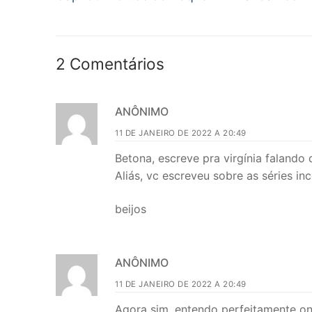
de
anterior:
Post
2 Comentários
ANÔNIMO
11 DE JANEIRO DE 2022 A 20:49
Betona, escreve pra virgínia falando
Aliás, vc escreveu sobre as séries i
beijos
ANÔNIMO
11 DE JANEIRO DE 2022 A 20:49
Agora sim, entendo perfeitamente ond