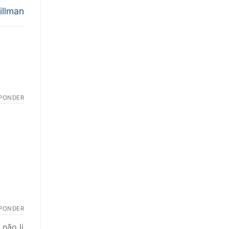
illman
PONDER
PONDER
não li