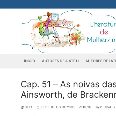
Pular
para
o
conteúdo
INÍCIO
AUTORES DE A ATÉ H
AUTORES DE I AT
Cap. 51 – As noivas da
Ainsworth, de Bracken
BETA
30 DE JULHO DE 2005
BLOG
PLURAL: 