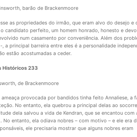
Ainsworth, barão de Brackenmoore
sse as propriedades do irmão, que eram alvo do desejo e 
 o candidato perfeito, um homem honrado, honesto e dev
u envolvido num casamento por conveniência. Além dos prob
l -, a principal barreira entre eles é a personalidade indepe
não estão acostumadas a ceder.
s Históricos 233
nsworth, de Brackenmoore
 ameaça provocada por bandidos tinha feito Annaliese, a f
ção. No entanto, ela quebrou a principal delas ao socorr
titude dela salvou a vida de Kendran, que se encantou com 
… No entanto, ela odiava nobres – com motivo – e ele era 
sponsáveis, ele precisaria mostrar que alguns nobres eram