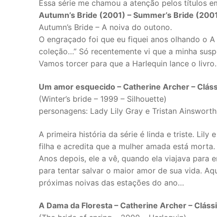
Essa série me chamou a atenção pelos títulos e
Autumn’s Bride (2001) – Summer’s Bride (200
Autumn’s Bride – A noiva do outono.
O engraçado foi que eu fiquei anos olhando o A
coleção…” Só recentemente vi que a minha suspei
Vamos torcer para que a Harlequin lance o livro.
Um amor esquecido – Catherine Archer – Cláss
(Winter’s bride – 1999 – Silhouette)
personagens: Lady Lily Gray e Tristan Ainswort
A primeira história da série é linda e triste. Li
filha e acredita que a mulher amada está morta
Anos depois, ele a vê, quando ela viajava para e
para tentar salvar o maior amor de sua vida. 
próximas noivas das estações do ano…
A Dama da Floresta – Catherine Archer – Clássi