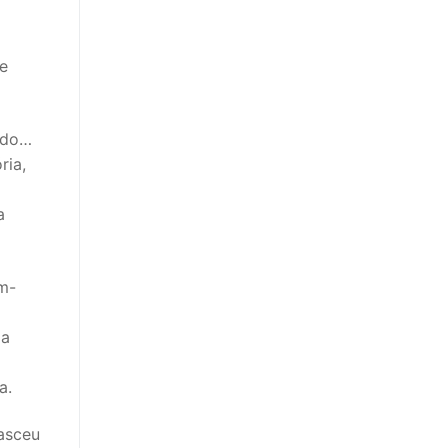
e
ando…
ria,
a
ém-
(a
a.
nasceu