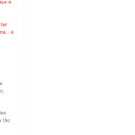
aux e
 ter
ama… e
e
o,
les
a tão