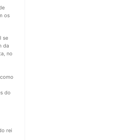
de
m os
l se
m da
ta, no
o como
es do
do rei