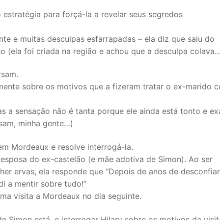
 estratégia para forçá-la a revelar seus segredos
e e muitas desculpas esfarrapadas – ela diz que saiu do
o (ela foi criada na região e achou que a desculpa colava
rsam.
lmente sobre os motivos que a fizeram tratar o ex-marido 
s a sensação não é tanta porque ele ainda está tonto e ex
nsam, minha gente…)
m Mordeaux e resolve interrogá-la.
 a esposa do ex-castelão (e mãe adotiva de Simon). Ao ser
lher ervas, ela responde que “Depois de anos de desconfia
i a mentir sobre tudo!”
ma visita a Mordeaux no dia seguinte.
 Simon está, e interrogar Hilary sobre os motivos da visi