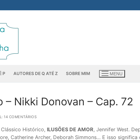
É P
AUTORES DE Q ATÉ Z
SOBRE MIM
MENU
– Nikki Donovan – Cap. 72
: 14 COMENTÁRIOS
Clássico Histórico,
ILUSÕES DE AMOR
, Jennifer West. Dep
oore, Catherine Archer, Deborah Simmons… E isso significa