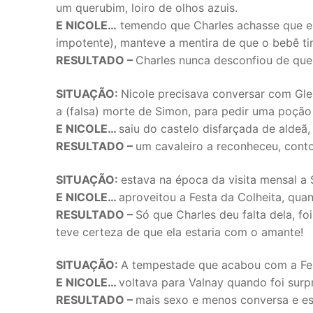
um querubim, loiro de olhos azuis.
E NICOLE…
temendo que Charles achasse que ela
impotente), manteve a mentira de que o bebê ti
RESULTADO –
Charles nunca desconfiou de que 
SITUAÇÃO:
Nicole precisava conversar com Gle
a (falsa) morte de Simon, para pedir uma poção
E NICOLE…
saiu do castelo disfarçada de aldeã,
RESULTADO –
um cavaleiro a reconheceu, conto
SITUAÇÃO:
estava na época da visita mensal 
E NICOLE…
aproveitou a Festa da Colheita, qua
RESULTADO –
Só que Charles deu falta dela, f
teve certeza de que ela estaria com o amante!
SITUAÇÃO:
A tempestade que acabou com a Fest
E NICOLE…
voltava para Valnay quando foi surp
RESULTADO –
mais sexo e menos conversa e es