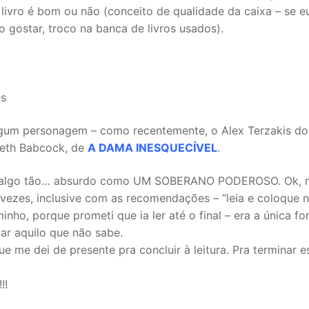
 livro é bom ou não (conceito de qualidade da caixa – se e
o gostar, troco na banca de livros usados).
es
algum personagem – como recentemente, o Alex Terzakis do
beth Babcock, de
A DAMA INESQUECÍVEL
.
 li algo tão… absurdo como UM SOBERANO PODEROSO. Ok, 
s vezes, inclusive com as recomendações – “leia e coloque 
aminho, porque prometi que ia ler até o final – era a única f
car aquilo que não sabe.
 me dei de presente pra concluir à leitura. Pra terminar e
!!