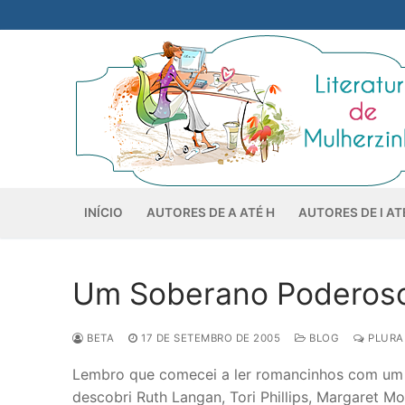
Pular
para
o
conteúdo
INÍCIO
AUTORES DE A ATÉ H
AUTORES DE I AT
Um Soberano Poderoso 
BETA
17 DE SETEMBRO DE 2005
BLOG
PLURAL
Lembro que comecei a ler romancinhos com um 
descobri Ruth Langan, Tori Phillips, Margaret M