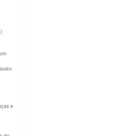
…)
com
austo
nças e
ta de