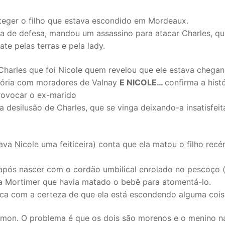
eger o filho que estava escondido em Mordeaux.
a de defesa, mandou um assassino para atacar Charles, qu
e pelas terras e pela lady.
 Charles que foi Nicole quem revelou que ele estava cheg
stória com moradores de Valnay
E NICOLE…
confirma a histó
rovocar o ex-marido
desilusão de Charles, que se vinga deixando-a insatisfeit
va Nicole uma feiticeira) conta que ela matou o filho rec
após nascer com o cordão umbilical enrolado no pescoço 
e a Mortimer que havia matado o bebê para atomentá-lo.
ica com a certeza de que ela está escondendo alguma cois
 Simon. O problema é que os dois são morenos e o menino 