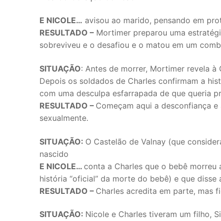
E NICOLE…
avisou ao marido, pensando em prot
RESULTADO –
Mortimer preparou uma estratégi
sobreviveu e o desafiou e o matou em um combat
SITUAÇÃO
: Antes de morrer, Mortimer revela à
Depois os soldados de Charles confirmam a hi
com uma desculpa esfarrapada de que queria p
RESULTADO –
Começam aqui a desconfiança e a 
sexualmente.
SITUAÇÃO:
O Castelão de Valnay (que considera
nascido
E NICOLE…
conta a Charles que o bebê morreu 
história “oficial” da morte do bebê) e que diss
RESULTADO –
Charles acredita em parte, mas f
SITUAÇÃO:
Nicole e Charles tiveram um filho,