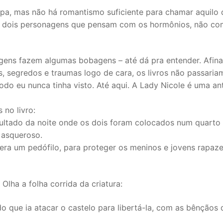
ulpa, mas não há romantismo suficiente para chamar aquilo 
de dois personagens que pensam com os hormônios, não co
ens fazem algumas bobagens – até dá pra entender. Afina
s, segredos e traumas logo de cara, os livros não passaria
odo eu nunca tinha visto. Até aqui. A Lady Nicole é uma an
 no livro:
resultado da noite onde os dois foram colocados num quart
 asqueroso.
 era um pedófilo, para proteger os meninos e jovens rapaz
ha a folha corrida da criatura:
o que ia atacar o castelo para libertá-la, com as bênçãos 