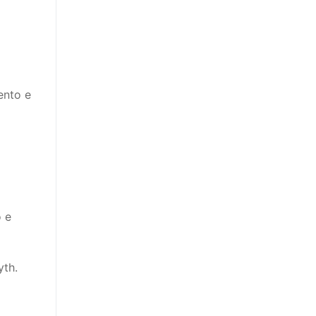
ento e
o e
yth.