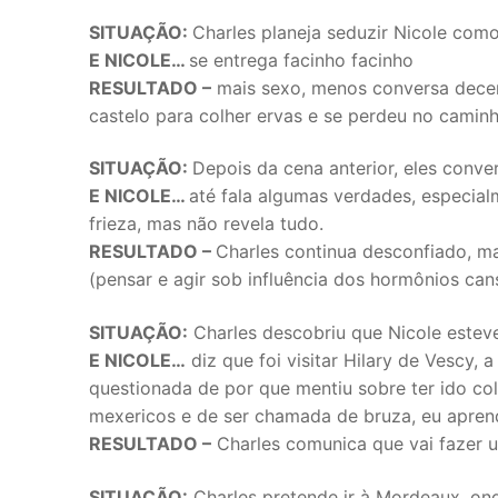
SITUAÇÃO:
Charles planeja seduzir Nicole como
E NICOLE…
se entrega facinho facinho
RESULTADO –
mais sexo, menos conversa decent
castelo para colher ervas e se perdeu no caminh
SITUAÇÃO:
Depois da cena anterior, eles conve
E NICOLE…
até fala algumas verdades, especia
frieza, mas não revela tudo.
RESULTADO –
Charles continua desconfiado, ma
(pensar e agir sob influência dos hormônios ca
SITUAÇÃO:
Charles descobriu que Nicole esteve
E NICOLE…
diz que foi visitar Hilary de Vescy,
questionada de por que mentiu sobre ter ido co
mexericos e de ser chamada de bruza, eu aprend
RESULTADO –
Charles comunica que vai fazer u
SITUAÇÃO:
Charles pretende ir à Mordeaux, onde