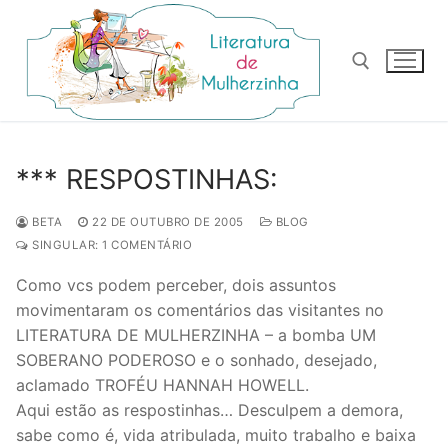
Pular
para
o
conteúdo
Pesquisar por:
*** RESPOSTINHAS:
BETA
22 DE OUTUBRO DE 2005
BLOG
SINGULAR: 1 COMENTÁRIO
Como vcs podem perceber, dois assuntos
movimentaram os comentários das visitantes no
LITERATURA DE MULHERZINHA – a bomba UM
SOBERANO PODEROSO e o sonhado, desejado,
aclamado TROFÉU HANNAH HOWELL.
Aqui estão as respostinhas… Desculpem a demora,
sabe como é, vida atribulada, muito trabalho e baixa