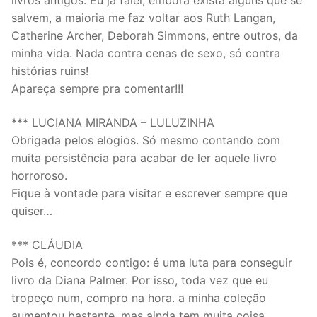
livros antigos. Eu já falei, embora exista alguns que se
salvem, a maioria me faz voltar aos Ruth Langan,
Catherine Archer, Deborah Simmons, entre outros, da
minha vida. Nada contra cenas de sexo, só contra
histórias ruins!
Apareça sempre pra comentar!!!
*** LUCIANA MIRANDA – LULUZINHA
Obrigada pelos elogios. Só mesmo contando com
muita persistência para acabar de ler aquele livro
horroroso.
Fique à vontade para visitar e escrever sempre que
quiser…
*** CLÁUDIA
Pois é, concordo contigo: é uma luta para conseguir
livro da Diana Palmer. Por isso, toda vez que eu
tropeço num, compro na hora. a minha coleção
aumentou bastante, mas ainda tem muita coisa