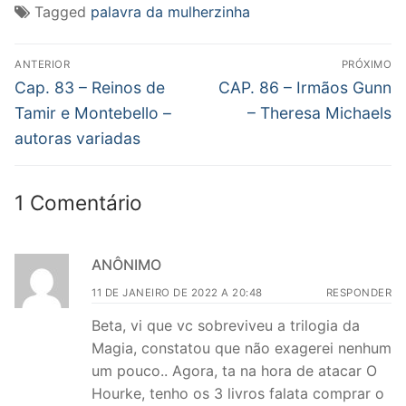
Tagged
palavra da mulherzinha
Navegação
ANTERIOR
PRÓXIMO
de
Post
Próximo
Cap. 83 – Reinos de
CAP. 86 – Irmãos Gunn
anterior:
post:
Post
Tamir e Montebello –
– Theresa Michaels
autoras variadas
1 Comentário
ANÔNIMO
11 DE JANEIRO DE 2022 A 20:48
RESPONDER
Beta, vi que vc sobreviveu a trilogia da
Magia, constatou que não exagerei nenhum
um pouco.. Agora, ta na hora de atacar O
Hourke, tenho os 3 livros falata comprar o