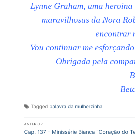
Lynne Graham, uma heroína v
maravilhosas da Nora Rob
encontrar 
Vou continuar me esforçando 
Obrigada pela compan
B
Beta
Tagged
palavra da mulherzinha
Navegação
ANTERIOR
Post
de
Cap. 137 – Minissérie Bianca “Coração do T