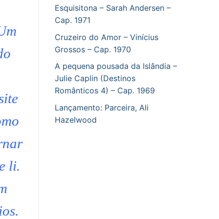
Esquisitona – Sarah Andersen –
Cap. 1971
 Um
Cruzeiro do Amor – Vinícius
Grossos – Cap. 1970
do
A pequena pousada da Islândia –
Julie Caplin (Destinos
Românticos 4) – Cap. 1969
ite
Lançamento: Parceira, Ali
como
Hazelwood
rnar
 li.
em
ios.