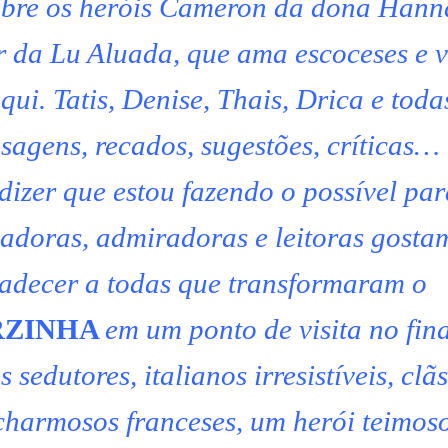
obre os heróis Cameron da dona Han
 da Lu Aluada, que ama escoceses e v
ui. Tatis, Denise, Thais, Drica e toda
agens, recados, sugestões, críticas…
dizer que estou fazendo o possível pa
nadoras, admiradoras e leitoras gosta
adecer a todas que transformaram o
RZINHA
em um ponto de visita no fina
edutores, italianos irresistíveis, clãs
 charmosos franceses, um herói teimos