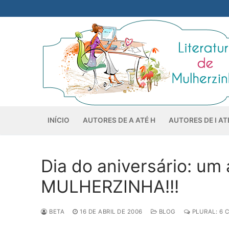
Pular
para
o
conteúdo
INÍCIO
AUTORES DE A ATÉ H
AUTORES DE I AT
Dia do aniversário: u
MULHERZINHA!!!
BETA
16 DE ABRIL DE 2006
BLOG
PLURAL: 6 