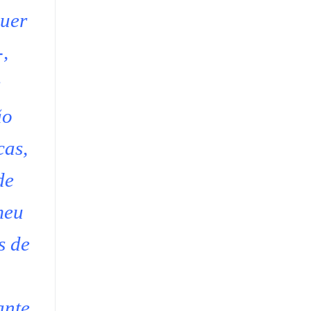
uer
-,
s
ão
cas,
de
meu
s de
a
ante