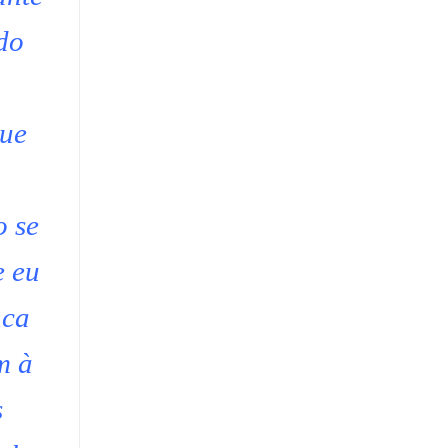
do
que
o se
e eu
nca
m à
s