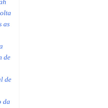
nah
olta
s as
ra
m de
l de
o da