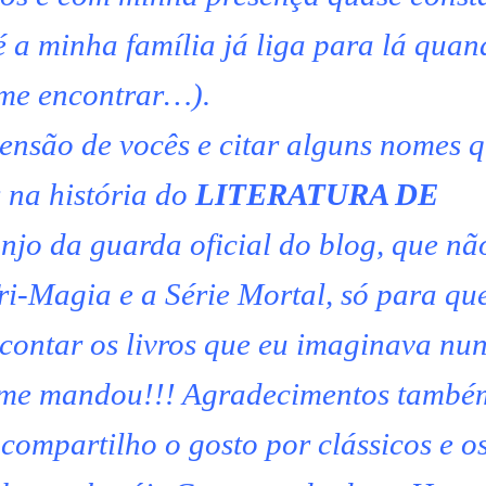
é a minha família já liga para lá quan
me encontrar…).
nsão de vocês e citar alguns nomes 
 na história do
LITERATURA DE
anjo da guarda oficial do blog, que nã
i-Magia e a Série Mortal, só para qu
 contar os livros que eu imaginava nu
e me mandou!!! Agradecimentos també
compartilho o gosto por clássicos e o