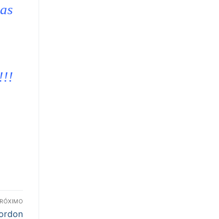
mas
!!!
RÓXIMO
Gordon