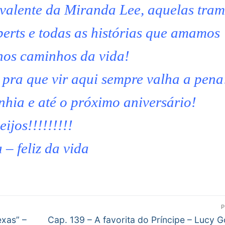
alente da Miranda Lee, aquelas tra
erts e todas as histórias que amamos
nos caminhos da vida!
pra que vir aqui sempre valha a pena
hia e até o próximo aniversário!
eijos!!!!!!!!!
 – feliz da vida
P
Próximo
exas” –
Cap. 139 – A favorita do Príncipe – Lucy 