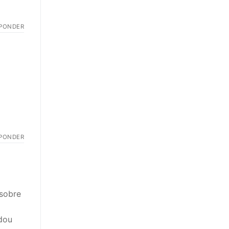
PONDER
PONDER
 sobre
dou