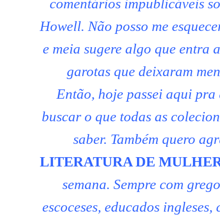
comentários impublicáveis s
Howell. Não posso me esquecer
e meia sugere algo que entra aq
garotas que deixaram mens
Então, hoje passei aqui pra 
buscar o que todas as colecio
saber. Também quero agr
LITERATURA DE MULHE
semana. Sempre com gregos s
escocese
s, educados ingleses,