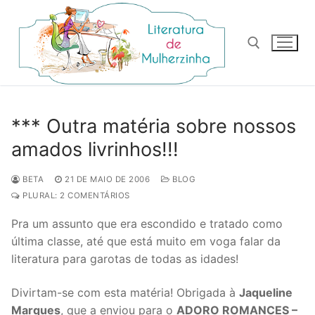
Pular
para
o
conteúdo
Pesquisar por:
*** Outra matéria sobre nossos
amados livrinhos!!!
BETA
21 DE MAIO DE 2006
BLOG
PLURAL: 2 COMENTÁRIOS
Pra um assunto que era escondido e tratado como
última classe, até que está muito em voga falar da
literatura para garotas de todas as idades!
Divirtam-se com esta matéria! Obrigada à
Jaqueline
Marques
, que a enviou para o
ADORO ROMANCES –