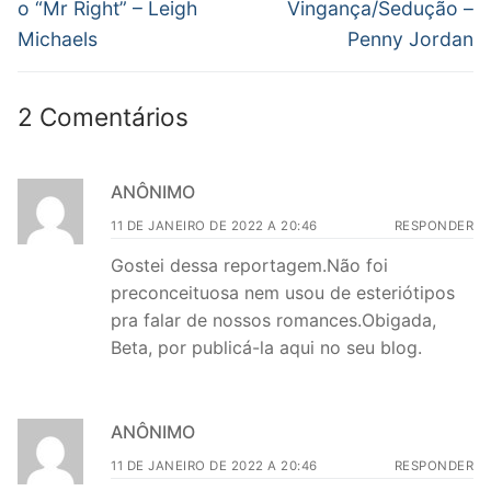
anterior:
post:
Post
o “Mr Right” – Leigh
Vingança/Sedução –
Michaels
Penny Jordan
2 Comentários
ANÔNIMO
11 DE JANEIRO DE 2022 A 20:46
RESPONDER
Gostei dessa reportagem.Não foi
preconceituosa nem usou de esteriótipos
pra falar de nossos romances.Obigada,
Beta, por publicá-la aqui no seu blog.
ANÔNIMO
11 DE JANEIRO DE 2022 A 20:46
RESPONDER