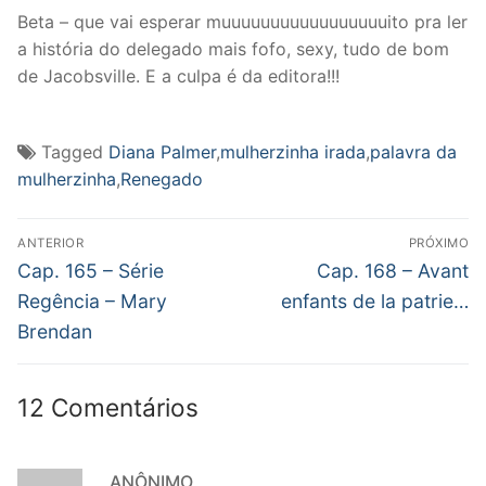
Beta – que vai esperar muuuuuuuuuuuuuuuuuito pra ler
a história do delegado mais fofo, sexy, tudo de bom
de Jacobsville. E a culpa é da editora!!!
Tagged
Diana Palmer
,
mulherzinha irada
,
palavra da
mulherzinha
,
Renegado
Navegação
ANTERIOR
PRÓXIMO
de
Post
Próximo
Cap. 165 – Série
Cap. 168 – Avant
anterior:
post:
Post
Regência – Mary
enfants de la patrie…
Brendan
12 Comentários
ANÔNIMO