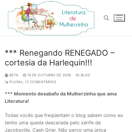
Pular
para
o
conteúdo
Pesquisar por:
*** Renegando RENEGADO –
cortesia da Harlequin!!!
BETA
16 DE OUTUBRO DE 2006
BLOG
PLURAL: 12 COMENTÁRIOS
*** Momento desabafo da Mulherzinha que ama
Literatura!
Todas vocês que freqüentam o blog sabem como eu
tenho uma queda descarada pelo xerife de
Jacobsville, Cash Grier. Não perco uma única