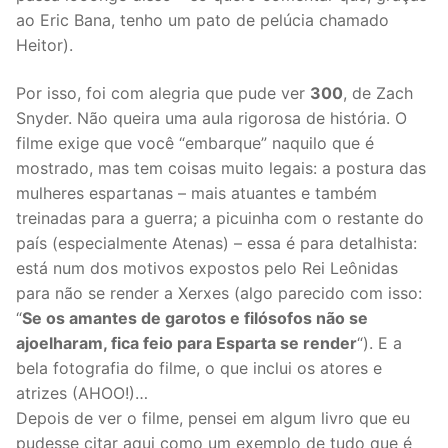
ao Eric Bana, tenho um pato de pelúcia chamado
Heitor).
Por isso, foi com alegria que pude ver
300
, de Zach
Snyder. Não queira uma aula rigorosa de história. O
filme exige que você “embarque” naquilo que é
mostrado, mas tem coisas muito legais: a postura das
mulheres espartanas – mais atuantes e também
treinadas para a guerra; a picuinha com o restante do
país (especialmente Atenas) – essa é para detalhista:
está num dos motivos expostos pelo Rei Leônidas
para não se render a Xerxes (algo parecido com isso:
“
Se os amantes de garotos e filósofos não se
ajoelharam, fica feio para Esparta se render
“). E a
bela fotografia do filme, o que inclui os atores e
atrizes (AHOO!)…
Depois de ver o filme, pensei em algum livro que eu
pudesse citar aqui como um exemplo de tudo que é