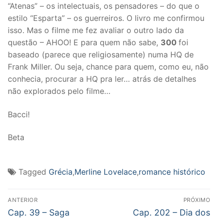
“Atenas” – os intelectuais, os pensadores – do que o
estilo “Esparta” – os guerreiros. O livro me confirmou
isso. Mas o filme me fez avaliar o outro lado da
questão – AHOO! E para quem não sabe,
300
foi
baseado (parece que religiosamente) numa HQ de
Frank Miller. Ou seja, chance para quem, como eu, não
conhecia, procurar a HQ pra ler… atrás de detalhes
não explorados pelo filme…
Bacci!
Beta
Tagged
Grécia
,
Merline Lovelace
,
romance histórico
Navegação
ANTERIOR
PRÓXIMO
de
Post
Próximo
Cap. 39 – Saga
Cap. 202 – Dia dos