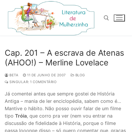
Pular
para
o
conteúdo
Pesquisar por:
Cap. 201 – A escrava de Atenas
(AHOO!) – Merline Lovelace
BETA
11 DE JUNHO DE 2007
BLOG
SINGULAR: 1 COMENTÁRIO
Já comentei antes que sempre gostei de História
Antiga – mania de ler enciclopédia, sabem como é…
Mantive o hábito. Não posso ouvir falar de um filme
tipo
Tróia
, que corro pra ver (nem vou entrar na
discussão de fidelidade à História, porque o filme
passa looonge disso – só quero comentar que, graças