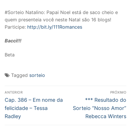
#Sorteio Natalino: Papai Noel está de saco cheio e
quem presenteia você neste Natal são 16 blogs!
Participe:
http://bit.ly/111Romances
Bacci!!!
Beta
Tagged
sorteio
Navegação
ANTERIOR
PRÓXIMO
de
Post
Próximo
Cap. 386 – Em nome da
*** Resultado do
anterior:
post:
Post
felicidade – Tessa
Sorteio “Nosso Amor”
Radley
Rebecca Winters