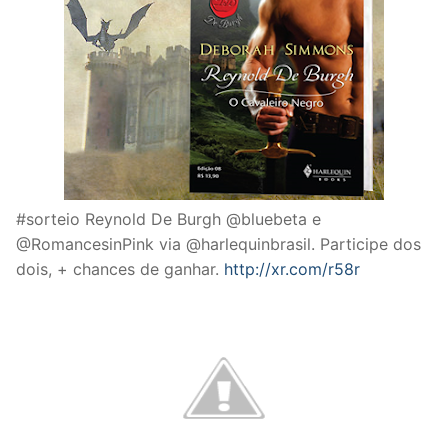
#sorteio Reynold De Burgh @bluebeta e
@RomancesinPink via @harlequinbrasil. Participe dos
dois, + chances de ganhar.
http://xr.com/r58r