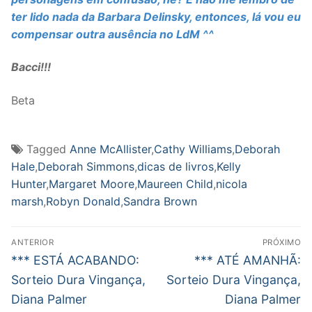
ter lido nada da Barbara Delinsky, entonces, lá vou eu
compensar outra ausência no LdM ^^
Bacci!!!
Beta
Tagged
Anne McAllister
,
Cathy Williams
,
Deborah
Hale
,
Deborah Simmons
,
dicas de livros
,
Kelly
Hunter
,
Margaret Moore
,
Maureen Child
,
nicola
marsh
,
Robyn Donald
,
Sandra Brown
Navegação
ANTERIOR
PRÓXIMO
de
Post
Próximo
*** ESTÁ ACABANDO:
*** ATÉ AMANHÃ:
anterior:
post:
Post
Sorteio Dura Vingança,
Sorteio Dura Vingança,
Diana Palmer
Diana Palmer