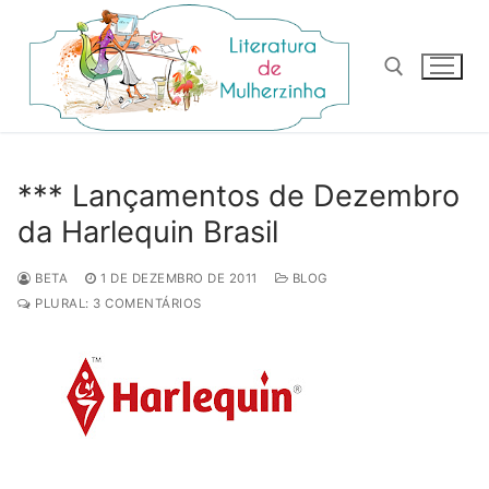
Pular
para
o
conteúdo
Pesquisar por:
*** Lançamentos de Dezembro
da Harlequin Brasil
BETA
1 DE DEZEMBRO DE 2011
BLOG
PLURAL: 3 COMENTÁRIOS