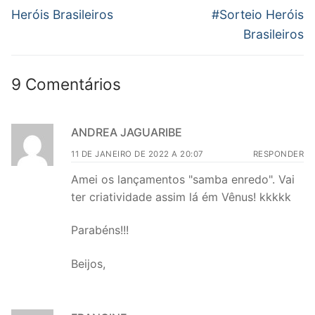
anterior:
post:
Post
Heróis Brasileiros
#Sorteio Heróis
Brasileiros
9 Comentários
ANDREA JAGUARIBE
11 DE JANEIRO DE 2022 A 20:07
RESPONDER
Amei os lançamentos "samba enredo". Vai
ter criatividade assim lá ém Vênus! kkkkk
Parabéns!!!
Beijos,