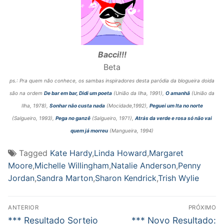
Bacci!!!
Beta
ps.: Pra quem não conhece, os sambas inspiradores desta paródia da blogueira doida
são na ordem
De bar em bar, Didi um poeta
(União da Ilha, 1991),
O amanhã
(União da
Ilha, 1978),
Sonhar não custa nada
(Mocidade,1992),
Peguei um Ita no norte
(Salgueiro, 1993),
Pega no ganzê
(Salgueiro, 1971),
Atrás da verde e rosa só não vai
quem já morreu
(Mangueira, 1994)
Tagged
Kate Hardy
,
Linda Howard
,
Margaret
Moore
,
Michelle Willingham
,
Natalie Anderson
,
Penny
Jordan
,
Sandra Marton
,
Sharon Kendrick
,
Trish Wylie
Navegação
ANTERIOR
PRÓXIMO
de
Post
Próximo
*** Resultado Sorteio
*** Novo Resultado: