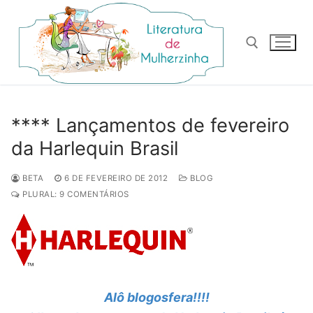
Pular
para
o
conteúdo
Pesquisar por:
**** Lançamentos de fevereiro
da Harlequin Brasil
BETA
6 DE FEVEREIRO DE 2012
BLOG
PLURAL: 9 COMENTÁRIOS
Alô
blogosfera!!!!