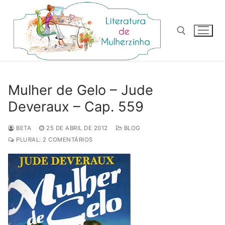
Pular
para
o
conteúdo
Pesquisar por:
Mulher de Gelo – Jude
Deveraux – Cap. 559
BETA
25 DE ABRIL DE 2012
BLOG
PLURAL: 2 COMENTÁRIOS