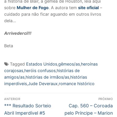
a história de Blair, a gêmea de Houston, leia aqui
sobre
Mulher de Fogo
. A autora tem
site oficial
–
cuidado para não ficar aguando em outros livros
dela…
Arrivederci!!!
Beta
Tagged
Estados Unidos
,
gêmeos/as
,
heroínas
corajosas
,
heróis confusos
,
histórias de
amigos/as
,
histórias de irmãos/as
,
histórias
imperdíveis
,
Jude Deveraux
,
romance histórico
Navegação
ANTERIOR
PRÓXIMO
de
Post
Próximo
*** Resultado Sorteio
Cap. 560 – Coroada
anterior:
post:
Post
Abril Imperdível #5
pelo Príncipe – Marion