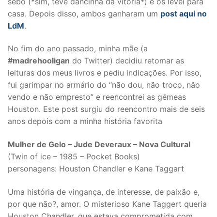
sebo (*sim, teve dancinha da vitória*) e os levei para
casa. Depois disso, ambos ganharam um
post aqui no
LdM
.
No fim do ano passado, minha mãe (a
#madrehooligan
do Twitter) decidiu retomar as
leituras dos meus livros e pediu indicações. Por isso,
fui garimpar no armário do “não dou, não troco, não
vendo e não empresto” e reencontrei as gêmeas
Houston. Este post surgiu do reencontro mais de seis
anos depois com a minha história favorita
Mulher de Gelo – Jude Deveraux – Nova Cultural
(Twin of ice – 1985 – Pocket Books)
personagens: Houston Chandler e Kane Taggart
Uma história de vingança, de interesse, de paixão e,
por que não?, amor. O misterioso Kane Taggert queria
Houston Chandler, que estava comprometida com