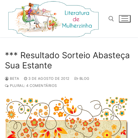
Pular
para
o
conteúdo
Pesquisar por:
*** Resultado Sorteio Abasteça
Sua Estante
BETA
3 DE AGOSTO DE 2012
BLOG
PLURAL: 4 COMENTÁRIOS