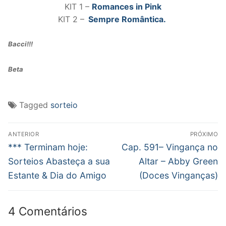
KIT 1 –
Romances in Pink
KIT 2 –
Sempre Romântica
.
Bacci!!!
Beta
Tagged
sorteio
Navegação
ANTERIOR
PRÓXIMO
de
Post
Próximo
*** Terminam hoje:
Cap. 591– Vingança no
anterior:
post:
Post
Sorteios Abasteça a sua
Altar – Abby Green
Estante & Dia do Amigo
(Doces Vinganças)
4 Comentários