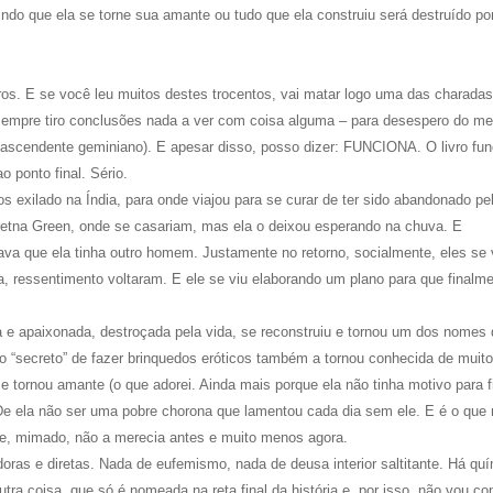
ndo que ela se torne sua amante ou tudo que ela construiu será destruído por
vros. E se você leu muitos destes trocentos, vai matar logo uma das charada
, sempre tiro conclusões nada a ver com coisa alguma – para desespero do m
o ascendente geminiano). E apesar disso, posso dizer: FUNCIONA. O livro fun
o ponto final. Sério.
nos exilado na
Í
ndia, para onde viajou para se curar de ter sido abandonado pe
etna Green, onde se casariam, mas ela o deixou esperando na chuva. E
va que ela tinha outro homem. Justamente no retorno, socialmente, eles se 
ra, ressentimento voltaram. E ele se viu elaborando um plano para que finalm
 e apaixonada, destroçada pela vida, se reconstruiu e tornou um dos nomes
o “secreto” de fazer brinquedos eróticos também a tornou conhecida de muit
e tornou amante (o que adorei. Ainda mais porque ela não tinha motivo para f
 De ela não ser uma pobre chorona que lamentou cada dia sem ele. E é o que
le, mimado, não a merecia antes e muito menos agora.
doras e diretas. Nada de eufemismo, nada de deusa interior saltitante. Há qu
ra coisa, que só é nomeada na reta final da história e, por isso, não vou co