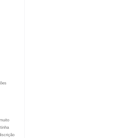
ções
muito
tinha
iscrição