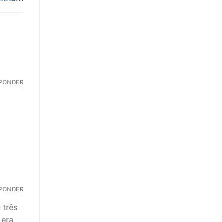
PONDER
PONDER
 três
 era