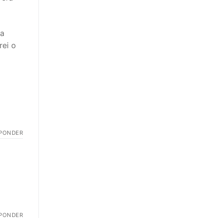
na
rei o
PONDER
PONDER