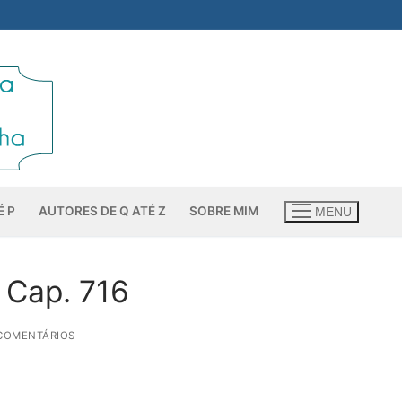
É P
AUTORES DE Q ATÉ Z
SOBRE MIM
MENU
 Cap. 716
 COMENTÁRIOS