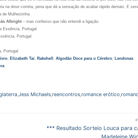
ória na dose correta, pena que dá a sensação de acabar rápido demais. E ser
ra de Mulherzinha.
mãs Albright
– mas confesso que não entendi a ligação.
ta Essência, Portugal
Essência, Portugal
, Portugal
livro
;
Elizabeth Tai
;
Rakehell
;
Algodão Doce para o Cérebro
;
Lendonas
ora
.
glaterra
,
Jess Michaels
,
reencontros
,
romance erótico
,
roman
P
Próximo
*** Resultado Sorteio Louca para c
post:
Madeleine Wi