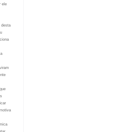
 ele
s desta
eu
ciona
la
viram
ente
 que
os
icar
 motiva
ímica
ntar