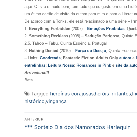
aqui. O livro é muito bom, tem tudo que eu gosto em uma hist
um ótimo cartão de visita da autora para mim e para o Literatu
De acordo com a Tonks, ele está relacionado a uma série –
Ir
1.
Everything Forbidden
(2007) –
Emoções Proibidas
, Quin
2.
Something Reckless
(2008) –
Sedução Perigosa
, Quinta 
2.5.
Taboo
–
Tabu
, Quinta Essência, Portugal
3.
Nothing Denied
(2010) –
Força do Desejo
, Quinta Essência
– Links:
Goodreads
;
Fantastic Fiction Adults Only
autora
e
entrelinhas
;
Leitura Nossa
;
Romances in Pink
e
site da aut
Arrivederci!!!
Beta
Tagged
heroínas corajosas
,
heróis irritantes
,
In
histórico
,
vingança
Navegação
ANTERIOR
Post
de
*** Sorteio Dia dos Namorados Harlequin
anterior: