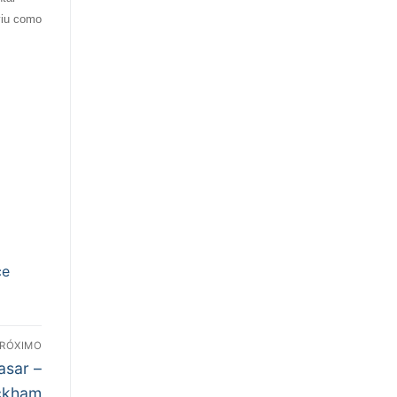
viu como
ce
RÓXIMO
asar –
ckham