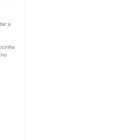
dar a
ocinha
cho