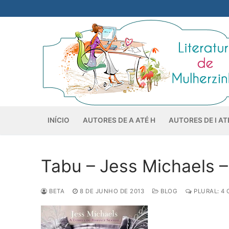
Pular
para
o
conteúdo
INÍCIO
AUTORES DE A ATÉ H
AUTORES DE I AT
Tabu – Jess Michaels –
BETA
8 DE JUNHO DE 2013
BLOG
PLURAL: 4