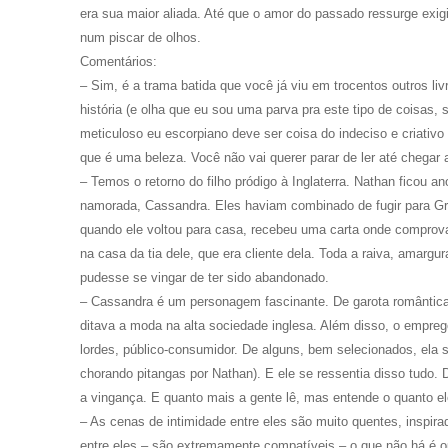
era sua maior aliada. Até que o amor do passado ressurge exigi
num piscar de olhos.
Comentários:
– Sim, é a trama batida que você já viu em trocentos outros li
história (e olha que eu sou uma parva pra este tipo de coisas
meticuloso eu escorpiano deve ser coisa do indeciso e criativ
que é uma beleza. Você não vai querer parar de ler até chegar a
– Temos o retorno do filho pródigo à Inglaterra. Nathan ficou a
namorada, Cassandra. Eles haviam combinado de fugir para Gr
quando ele voltou para casa, recebeu uma carta onde comprova
na casa da tia dele, que era cliente dela. Toda a raiva, amargu
pudesse se vingar de ter sido abandonado.
– Cassandra é um personagem fascinante. De garota romântica
ditava a moda na alta sociedade inglesa. Além disso, o empreg
lordes, público-consumidor. De alguns, bem selecionados, ela s
chorando pitangas por Nathan). E ele se ressentia disso tudo.
a vingança. E quanto mais a gente lê, mas entende o quanto e
– As cenas de intimidade entre eles são muito quentes, inspira
entre eles – são extremamente compatíveis – o que não há é out