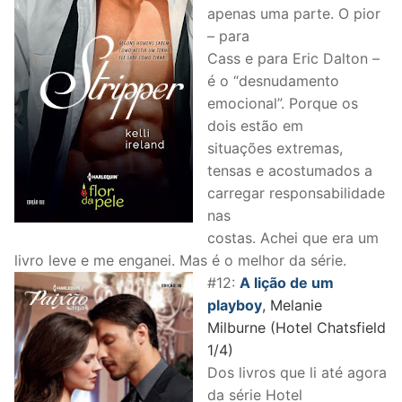
apenas uma parte. O pior
– para
Cass e para Eric Dalton –
é o “desnudamento
emocional”. Porque os
dois estão em
situações extremas,
tensas e acostumados a
carregar responsabilidade
nas
costas. Achei que era um
livro leve e me enganei. Mas é o melhor da série.
#12:
A lição de um
playboy
, Melanie
Milburne (Hotel Chatsfield
1/4)
Dos livros que li até agora
da série Hotel