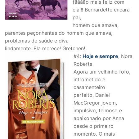
tãããão mais feliz com
ela!!! Bernardette encara
pai,
homem que amava,
parentes peçonhentas do homem que amava,
problemas de saúde e diva
lindamente. Ela merece! Gretchen!
#4:
Hoje e sempre
, Nora
Roberts
Agora um velhinho fofo,
intrometido e
casamenteiro
perfeito, Daniel
MacGregor jovem,
impulsivo, teimoso e
apaixonado por Anna
desde o primeiro
momento. O mais