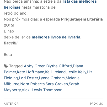
Não perca amanhã: a estreia da
lista das melhores
heroínas
nesta maratona de
retrô do ano.
Nos próximos dias: a esperada
Piriguetagem Literária
2015
!
E não
deixe de ler os
melhores livros de livraria
.
Bacci!!!
Beta
Tagged
Abby Green
,
Blythe Gifford
,
Diana
Palmer
,
Kate Hoffmann
,
Kelli Ireland
,
Leslie Kelly
,
Liz
Fielding
,
Lori Foster
,
Lynne Graham
,
Melanie
Milburne
,
Nora Roberts
,
Sara Craven
,
Sarah
Mayberry
,
Vicki Lewis Thompson
Navegação
ANTERIOR
PRÓXIMO