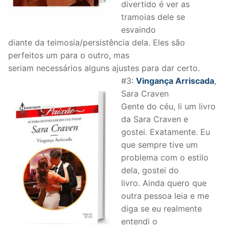
divertido é ver as
tramoias dele se
esvaindo
diante da teimosia/persistência dela. Eles são
perfeitos um para o outro, mas
seriam necessários alguns ajustes para dar certo.
#3:
Vingança Arriscada
,
Sara Craven
Gente do céu, li um livro
da Sara Craven e
gostei. Exatamente. Eu
que sempre tive um
problema com o estilo
dela, gostei do
livro. Ainda quero que
outra pessoa leia e me
diga se eu realmente
entendi o