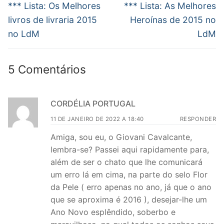
de
Post
Próximo
*** Lista: Os Melhores
*** Lista: As Melhores
anterior:
post:
Post
livros de livraria 2015
Heroínas de 2015 no
no LdM
LdM
5 Comentários
CORDÉLIA PORTUGAL
11 DE JANEIRO DE 2022 A 18:40
RESPONDER
Amiga, sou eu, o Giovani Cavalcante,
lembra-se? Passei aqui rapidamente para,
além de ser o chato que lhe comunicará
um erro lá em cima, na parte do selo Flor
da Pele ( erro apenas no ano, já que o ano
que se aproxima é 2016 ), desejar-lhe um
Ano Novo esplêndido, soberbo e