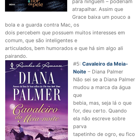
para ninguém – poderiam
atrapalhar. Assim que
Grace baixa um pouco a
bola e a guarda contra Mac, os
dois percebem que possuem muitos interesses em
comum, que são inteligentes e
articulados, bem humorados e que há sim algo ali
pairando.
#5:
Cavaleiro da Meia-
Noite
– Diana Palmer
Não sei se a Diana Palmer
mudou a marca da água
que
bebia, mas, seja lá o que
for, deu certo. Quando
ela não escreve sobre
parva
tapetinho de ogro, eu fico