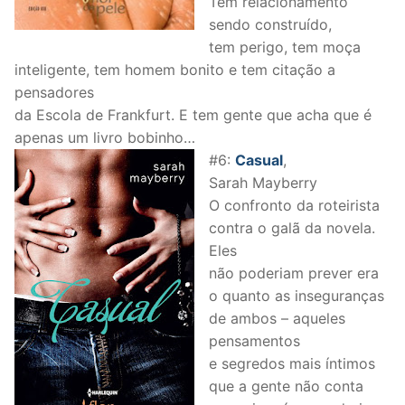
Tem relacionamento
sendo construído,
tem perigo, tem moça
inteligente, tem homem bonito e tem citação a
pensadores
da Escola de Frankfurt. E tem gente que acha que é
apenas um livro bobinho…
#6:
Casual
,
Sarah Mayberry
O confronto da roteirista
contra o galã da novela.
Eles
não poderiam prever era
o quanto as inseguranças
de ambos – aqueles
pensamentos
e segredos mais íntimos
que a gente não conta