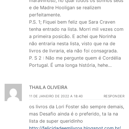
maravilhoso, no qual todos os sonhos seus
e de Madre Hooligan se realizem
perfeitamente.
P.S. 1; Fiquei bem feliz que Sara Craven
tenha entrado na lista. Morri mil vezes com
a primeira posicão. E achei que Norinha
não entraria nesta lista, visto que na de
livros de livraria, ela não foi consagrada.
P. S 2 : Não me pergunte quem é Cordélia
Portugal. É uma longa história, hehe…
THAILA OLIVEIRA
11 DE JANEIRO DE 2022 A 18:40
RESPONDER
os livros da Lori Foster são sempre demais,
mas Desafio ainda é o preferido, ta la na
lista de super queridinho
http://felicidadeemlivros.blogspot.com.br/