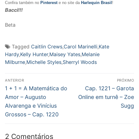
Confira também no
Pinterest
e no site da
Harlequin Brasil
!
Bacci!!!
Beta
Tagged
Caitlin Crews
,
Carol Marinelli
,
Kate
Hardy
,
Kelly Hunter
,
Maisey Yates
,
Melanie
Milburne
,
Michelle Styles
,
Sherryl Woods
Navegação
ANTERIOR
PRÓXIMO
de
Post
Próximo
1 + 1 = A Matemática do
Cap. 1221 – Garota
anterior:
post:
Post
Amor – Augusto
Online em turnê – Zoe
Alvarenga e Vinícius
Sugg
Grossos – Cap. 1220
2 Comentários