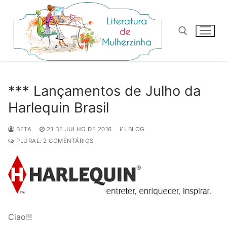
Pular
para
o
conteúdo
Pesquisar por:
*** Lançamentos de Julho da
Harlequin Brasil
BETA
21 DE JULHO DE 2016
BLOG
PLURAL: 2 COMENTÁRIOS
Ciao!!!