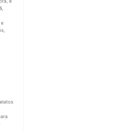
ora, e
ã,
 e
ós,
elatos
para
e