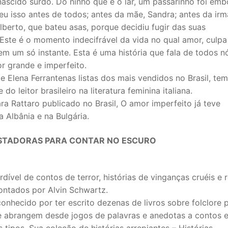
nascido surdo. Do ninho que é o lar, um passarinho foi emb
 isso antes de todos; antes da mãe, Sandra; antes da irm
 Alberto, que bateu asas, porque decidiu fugir das suas
 Este é o momento indecifrável da vida no qual amor, culpa
m um só instante. Esta é uma história que fala de todos n
r grande e imperfeito.
 Elena Ferrantenas listas dos mais vendidos no Brasil, tem
 do leitor brasileiro na literatura feminina italiana.
ara Rattaro publicado no Brasil, O amor imperfeito já teve
 Albânia e na Bulgária.
USTADORAS PARA CONTAR NO ESCURO
ível de contos de terror, histórias de vinganças cruéis e r
contados por Alvin Schwartz.
onhecido por ter escrito dezenas de livros sobre folclore 
ue abrangem desde jogos de palavras e anedotas a contos 