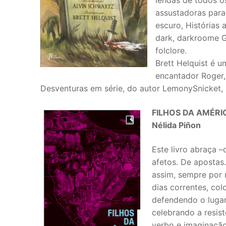
lendas de todos os
assustadoras para
escuro, Histórias
dark, darkroome G
folclore.
Brett Helquist é 
encantador Roger, 
Desventuras em série, do autor LemonySnicket,
FILHOS DA AMÉRI
Nélida Piñon
Este livro abraça –
afetos. De apostas
assim, sempre por m
dias correntes, col
defendendo o lugar
celebrando a resis
verbo e imaginação