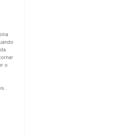
pina
Quando
 da
tornar
er o
os.