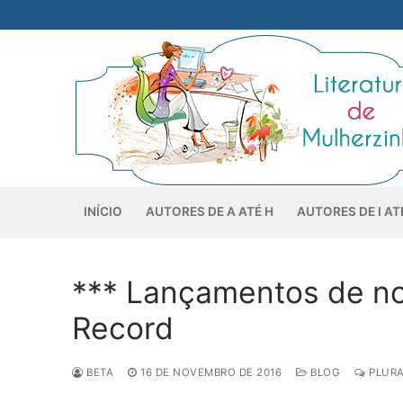
Pular
para
o
conteúdo
INÍCIO
AUTORES DE A ATÉ H
AUTORES DE I AT
*** Lançamentos de no
Record
BETA
16 DE NOVEMBRO DE 2016
BLOG
PLURA