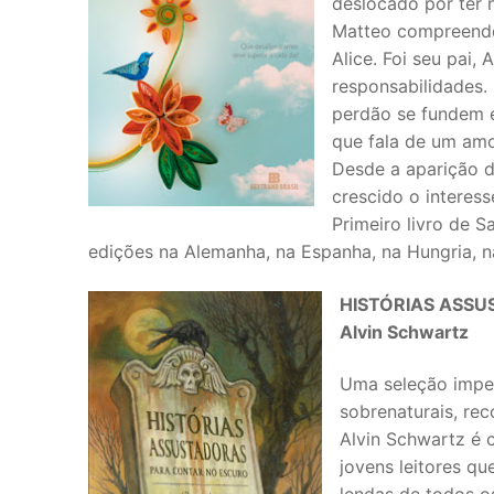
deslocado por ter 
Matteo compreendeu
Alice. Foi seu pai,
responsabilidades.
perdão se fundem e
que fala de um amo
Desde a aparição de
crescido o interesse
Primeiro livro de S
edições na Alemanha, na Espanha, na Hungria, na
HISTÓRIAS ASS
Alvin Schwartz
Uma seleção imperd
sobrenaturais, re
Alvin Schwartz é c
jovens leitores q