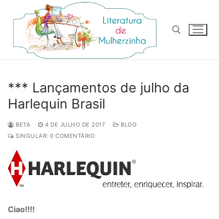
Pular
para
o
conteúdo
Pesquisar por:
*** Lançamentos de julho da
Harlequin Brasil
BETA
4 DE JULHO DE 2017
BLOG
SINGULAR: 0 COMENTÁRIO
Ciao!!!!