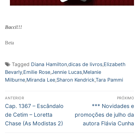
Bacci!!!
Beta
Tagged
Diana Hamilton
,
dicas de livros
,
Elizabeth
Bevarly
,
Emilie Rose
,
Jennie Lucas
,
Melanie
Milburne
,
Miranda Lee
,
Sharon Kendrick
,
Tara Pammi
Navegação
ANTERIOR
PRÓXIMO
de
Post
Próximo
Cap. 1367 – Escândalo
*** Novidades e
anterior:
post:
Post
de Cetim – Loretta
promoções de julho da
Chase (As Modistas 2)
autora Flávia Cunha