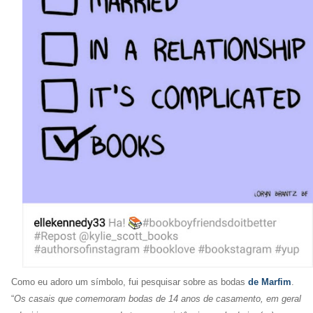
Como eu adoro um símbolo, fui pesquisar sobre as bodas
de Marfim
.
“
Os casais que comemoram bodas de 14 anos de casamento, em geral