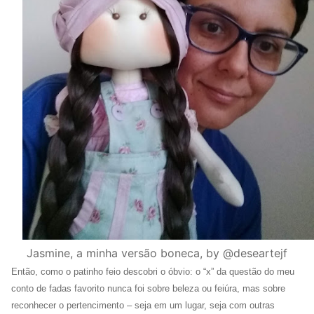
Jasmine, a minha versão boneca, by @deseartejf
Então, como o patinho feio descobri o óbvio: o “x” da questão do meu
conto de fadas favorito nunca foi sobre beleza ou feiúra, mas sobre
reconhecer o pertencimento – seja em um lugar, seja com outras