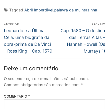
Tagged
Abril Imperdível
,
palavra da mulherzinha
Navegação
ANTERIOR
PRÓXIMO
de
Post
Próximo
Leonardo e a Última
Cap. 1580 – O destino
anterior:
post:
Post
Ceia: uma biografia da
das Terras Altas –
obra-prima de Da Vinci
Hannah Howell (Os
– Ross King – Cap. 1579
Murrays 1)
Deixe um comentário
O seu endereço de e-mail não será publicado.
Campos obrigatórios são marcados com
*
COMENTÁRIO
*