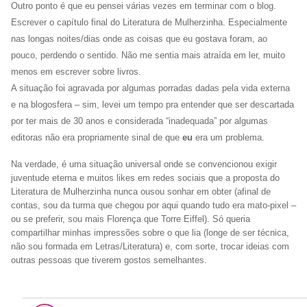
Outro ponto é que eu pensei várias vezes em terminar com o blog.
Escrever o capítulo final do Literatura de Mulherzinha. Especialmente
nas longas noites/dias onde as coisas que eu gostava foram, ao
pouco, perdendo o sentido. Não me sentia mais atraída em ler, muito
menos em escrever sobre livros.
A situação foi agravada por algumas porradas dadas pela vida externa
e na blogosfera – sim, levei um tempo pra entender que ser descartada
por ter mais de 30 anos e considerada “inadequada” por algumas
editoras não era propriamente sinal de que
eu
era um problema.
Na verdade, é uma situação universal onde se convencionou exigir
juventude eterna e muitos likes em redes sociais que a proposta do
Literatura de Mulherzinha nunca ousou sonhar em obter (afinal de
contas, sou da turma que chegou por aqui quando tudo era mato-pixel –
ou se preferir, sou mais Florença que Torre Eiffel). Só queria
compartilhar minhas impressões sobre o que lia (longe de ser técnica,
não sou formada em Letras/Literatura) e, com sorte, trocar ideias com
outras pessoas que tiverem gostos semelhantes.