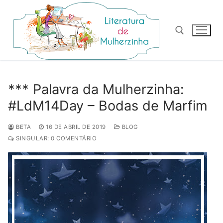
Pular
para
o
conteúdo
Pesquisar por:
*** Palavra da Mulherzinha:
#LdM14Day – Bodas de Marfim
BETA
16 DE ABRIL DE 2019
BLOG
SINGULAR: 0 COMENTÁRIO