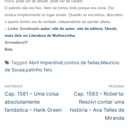
física, pode ser de atitude, pode ser de caráter.
O patinho não era feio. Nem se tornou lindo porque era cisne. Ele
estava simplesmente no lugar errado. Quando se encontrou, descobriu
o quanto bonito era de verdade, independente da opinião alheia.
– Links: Goodreads
autor
;
site do autor
;
site da editora
;
Skoob
;
mais dele no Literatura de Mulherzinha
.
Arrivederci!!!
Beta
Tagged
Abril Imperdível
,
contos de fadas
,
Mauricio
de Sousa
,
patinho feio
Navegação
ANTERIOR
PRÓXIMO
de
Post
Próximo
Cap. 1581 – Uma coisa
Cap. 1583 – Roberta:
anterior:
post:
Post
absolutamente
Resolvi contar uma
fantástica – Hank Green
história – Ava Telles de
Miranda