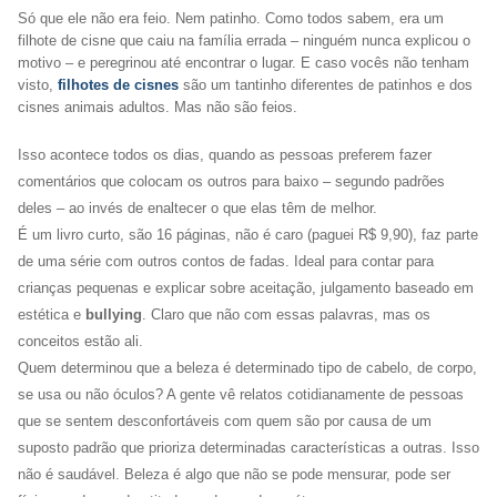
Só que ele não era feio. Nem patinho. Como todos sabem, era um
filhote de cisne que caiu na família errada – ninguém nunca explicou o
motivo – e peregrinou até encontrar o lugar.
E caso vocês não tenham
visto,
filhotes de cisnes
são um tantinho diferentes de patinhos e dos
cisnes animais adultos. Mas não são feios.
Isso acontece todos os dias, quando as pessoas preferem fazer
comentários que colocam os outros para baixo – segundo padrões
deles – ao invés de enaltecer o que elas têm de melhor.
É um livro curto, são 16 páginas, não é caro (paguei R$ 9,90), faz parte
de uma série com outros contos de fadas. Ideal para contar para
crianças pequenas e explicar sobre aceitação, julgamento baseado em
estética e
bullying
. Claro que não com essas palavras, mas os
conceitos estão ali.
Quem determinou que a beleza é determinado tipo de cabelo, de corpo,
se usa ou não óculos? A gente vê relatos cotidianamente de pessoas
que se sentem desconfortáveis com quem são por causa de um
suposto padrão que prioriza determinadas características a outras. Isso
não é saudável. Beleza é algo que não se pode mensurar, pode ser