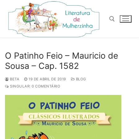
Pular
para
o
conteúdo
Pesquisar por:
O Patinho Feio – Mauricio de
Sousa – Cap. 1582
BETA
19 DE ABRIL DE 2019
BLOG
SINGULAR: 0 COMENTÁRIO