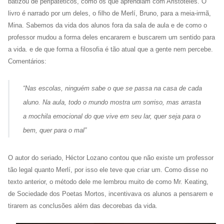
batizou de peripatéticos, como os que aprendiam com Aristóteles. O
livro é narrado por um deles, o filho de Merlí, Bruno, para a meia-irmã,
Mina. Sabemos da vida dos alunos fora da sala de aula e de como o
professor mudou a forma deles encararem e buscarem um sentido para
a vida. e de que forma a filosofia é tão atual que a gente nem percebe.
Comentários:
“Nas escolas, ninguém sabe o que se passa na casa de cada
aluno. Na aula, todo o mundo mostra um sorriso, mas arrasta
a mochila emocional do que vive em seu lar, quer seja para o
bem, quer para o mal”
O autor do seriado, Héctor Lozano contou que não existe um professor
tão legal quanto Merlí, por isso ele teve que criar um. Como disse no
texto anterior, o método dele me lembrou muito de como Mr. Keating,
de Sociedade dos Poetas Mortos, incentivava os alunos a pensarem e
tirarem as conclusões além das decorebas da vida.