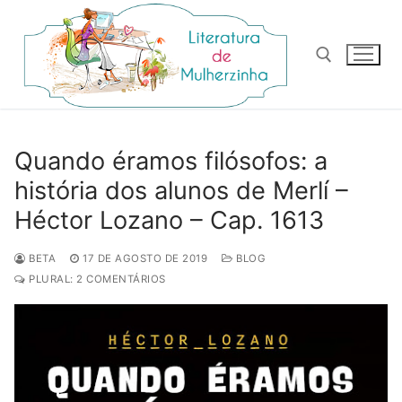
Pular
para
o
conteúdo
Pesquisar por:
Quando éramos filósofos: a
história dos alunos de Merlí –
Héctor Lozano – Cap. 1613
BETA
17 DE AGOSTO DE 2019
BLOG
PLURAL: 2 COMENTÁRIOS