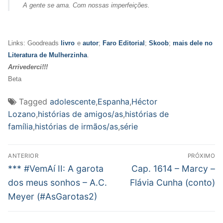
A gente se ama. Com nossas imperfeições.
Links: Goodreads
livro
e
autor
;
Faro Editorial
;
Skoob
;
mais dele no
Literatura de Mulherzinha
.
Arrivederci!!!
Beta
Tagged
adolescente
,
Espanha
,
Héctor
Lozano
,
histórias de amigos/as
,
histórias de
família
,
histórias de irmãos/as
,
série
Navegação
ANTERIOR
PRÓXIMO
de
Post
Próximo
*** #VemAí II: A garota
Cap. 1614 – Marcy –
anterior:
post:
Post
dos meus sonhos – A.C.
Flávia Cunha (conto)
Meyer (#AsGarotas2)