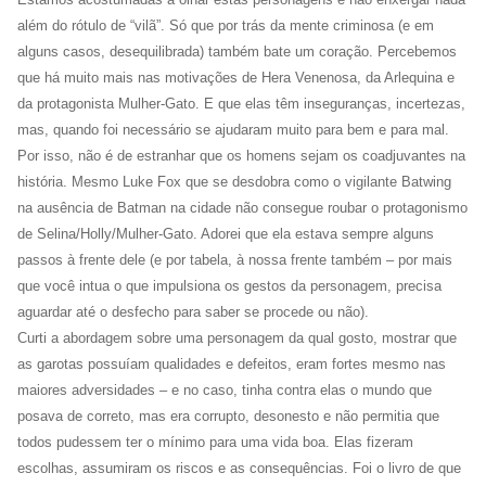
além do rótulo de “vilã”. Só que por trás da mente criminosa (e em
alguns casos, desequilibrada) também bate um coração. Percebemos
que há muito mais nas motivações de Hera Venenosa, da Arlequina e
da protagonista Mulher-Gato. E que elas têm inseguranças, incertezas,
mas, quando foi necessário se ajudaram muito para bem e para mal.
Por isso, não é de estranhar que os homens sejam os coadjuvantes na
história. Mesmo Luke Fox que se desdobra como o vigilante Batwing
na ausência de Batman na cidade não consegue roubar o protagonismo
de Selina/Holly/Mulher-Gato. Adorei que ela estava sempre alguns
passos à frente dele (e por tabela, à nossa frente também – por mais
que você intua o que impulsiona os gestos da personagem, precisa
aguardar até o desfecho para saber se procede ou não).
Curti a abordagem sobre uma personagem da qual gosto, mostrar que
as garotas possuíam qualidades e defeitos, eram fortes mesmo nas
maiores adversidades – e no caso, tinha contra elas o mundo que
posava de correto, mas era corrupto, desonesto e não permitia que
todos pudessem ter o mínimo para uma vida boa. Elas fizeram
escolhas, assumiram os riscos e as consequências. Foi o livro de que