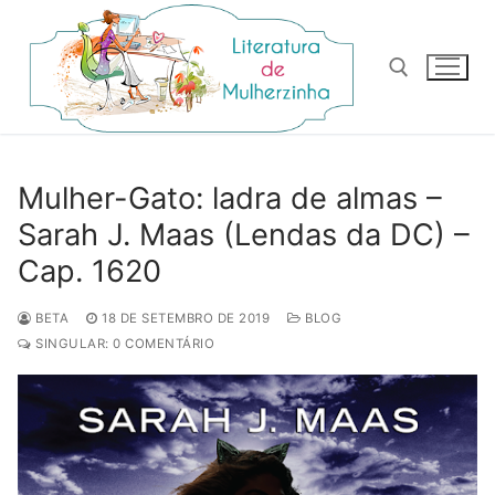
Pular
para
o
conteúdo
Pesquisar por:
Mulher-Gato: ladra de almas –
Sarah J. Maas (Lendas da DC) –
Cap. 1620
BETA
18 DE SETEMBRO DE 2019
BLOG
SINGULAR: 0 COMENTÁRIO