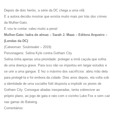
Depois de dois heróis, a série da DC chega a uma vilã.
E a autora decidiu mostrar que existia muito mais por trás dos crimes
da Mulher-Gato.
E vou te contar, valeu muito a pena!
Mulher-Gato: ladra de almas – Sarah J. Maas – Editora Arqueiro
–
(Lendas da DC)
(Catwoman: Soulstealer – 2019)
Personagens: Selina Kyle contra Gotham City
Selina tinha apenas uma prioridade: proteger a irmã caçula que sofria
de uma doença grave. Para isso não se importou em largar estudos e
se unir a uma gangue. E fez o máximo dos sacrifícios: abriu mão dela
para protegê-la e foi embora da cidade. Dois anos depois, ela volta sob
a identidade de uma socialite fútil disposta a implodir os piores de
Gotham City. Consegue aliadas inesperadas, tenta sobreviver ao
próprio plano, ao jogo de gata e rato com o vizinho Luke Fox e sem cair
nas garras do Batwing.
Comentários: