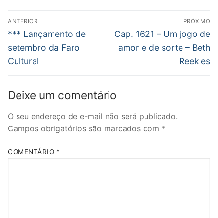
Navegação
ANTERIOR
PRÓXIMO
de
Post
Próximo
*** Lançamento de
Cap. 1621 – Um jogo de
anterior:
post:
Post
setembro da Faro
amor e de sorte – Beth
Cultural
Reekles
Deixe um comentário
O seu endereço de e-mail não será publicado.
Campos obrigatórios são marcados com
*
COMENTÁRIO
*