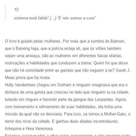
“O
sistema está falido” (…) “E nós somos a cura”
O livro é guiado pelas mulheres. Por mais que a sombra do Batman,
que o Batwing haja, que a polícia esteja ali, que os vilões também
sejam uma ameaça, são as mulheres em diferentes faixas etárias,
motivações e habilidades que conduzem a trama. Quem foi que disse
que não há sororidade entre as garotas que não seguem a lei? Sarah J.
Maas prova que há muita.
Holly Vanderhees chegou em Gotham e ninguém imaginava que era o
disfarce de uma garota que cresceu no lado que ninguém ia na cidade,
lutando em ringues e fazendo parte da gangue das Leopardas. Agora,
com treinamento e refinamento de suas habilidades, ela tinha uma
missão da qual não se desviaria. Para isso, se tornou a Mulher-Gato, o
terror dos ricos da cidade. E ganhou duas aliadas incontroláveis:
Arlequina e Hera Venenosa.
Estamos acostumadas a olhar estas personagens e não enxergar nada