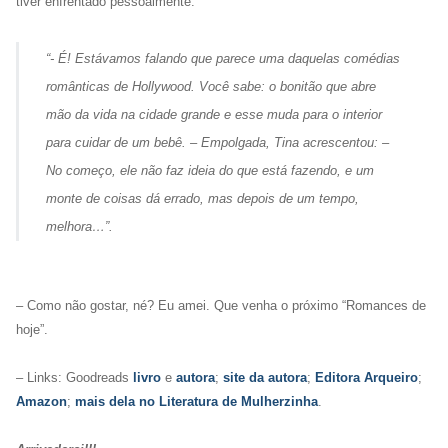
tiver enfrentado pessoalmente.
“-
É! Estávamos falando que parece uma daquelas comédias
românticas de Hollywood. Você sabe: o bonitão que abre
mão da vida na cidade grande e esse muda para o interior
para cuidar de um bebê. – Empolgada, Tina acrescentou: –
No começo, ele não faz ideia do que está fazendo, e um
monte de coisas dá errado, mas depois de um tempo,
melhora…
”.
– Como não gostar, né? Eu amei. Que venha o próximo “Romances de
hoje”.
– Links: Goodreads
livro
e
autora
;
site da autora
;
Editora Arqueiro
;
Amazon
;
mais dela no Literatura de Mulherzinha
.