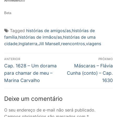
Arrivederci!!!
Beta
Tagged
histórias de amigos/as
,
histórias de
família
,
histórias de irmãos/as
,
histórias de uma
cidade
,
Inglaterra
,
Jill Mansell
,
reencontros
,
viagens
Navegação
ANTERIOR
PRÓXIMO
de
Post
Próximo
Cap. 1628 – Um dorama
Máscaras – Flávia
anterior:
post:
Post
para chamar de meu –
Cunha (conto) – Cap.
Marina Carvalho
1630
Deixe um comentário
O seu endereço de e-mail não será publicado.
Campos obrigatórios são marcados com
*