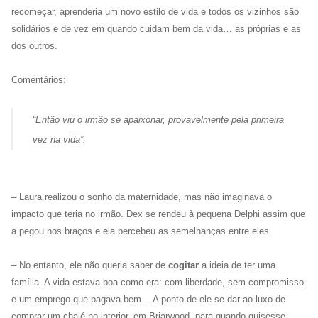
recomeçar, aprenderia um novo estilo de vida e todos os vizinhos são
solidários e de vez em quando cuidam bem da vida… as próprias e as
dos outros.
Comentários:
“
Então viu o irmão se apaixonar, provavelmente pela primeira
vez na vida
”.
– Laura realizou o sonho da maternidade, mas não imaginava o
impacto que teria no irmão. Dex se rendeu à pequena Delphi assim que
a pegou nos braços e ela percebeu as semelhanças entre eles.
– No entanto, ele não queria saber de
cogitar
a ideia de ter uma
família. A vida estava boa como era: com liberdade, sem compromisso
e um emprego que pagava bem… A ponto de ele se dar ao luxo de
comprar um chalé no interior, em Briarwood, para quando quisesse