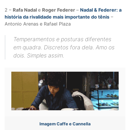
2 –
Rafa Nadal
e
Roger Federer
–
Nadal & Federer: a
história da rivalidade mais importante do tênis
–
Antonio Arenas e Rafael Plaza
Temperamentos e posturas diferentes
em quadra. Discretos fora dela. Amo os
dois. Simples assim.
Imagem Caffe e Cannella