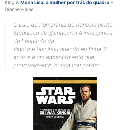
King &
Mona Lisa: a mulher por trás do quadro
–
Dianne Hales
O Lulu da Pomerânia do Renascimento
(definição da @arinoert)! A inteligência
de Leonardo da
Vinci me fascinou quando eu tinha 12
anos e é um encantamento que,
provavelmente, nunca vou perder.