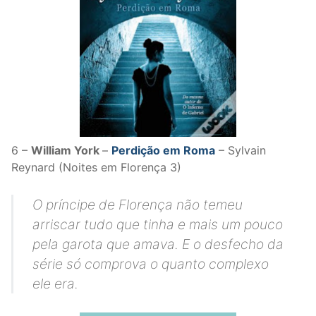
6 –
William York
–
Perdição em Roma
– Sylvain
Reynard (Noites em Florença 3)
O príncipe de Florença não temeu
arriscar tudo que tinha e mais um pouco
pela garota que amava. E o desfecho da
série só comprova o quanto complexo
ele era.