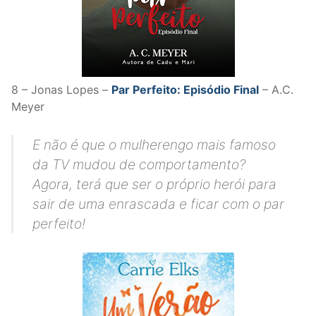
8 – Jonas Lopes –
Par Perfeito: Episódio Final
– A.C.
Meyer
E não é que o mulherengo mais famoso
da TV mudou de comportamento?
Agora, terá que ser o próprio herói para
sair de uma enrascada e ficar com o par
perfeito!