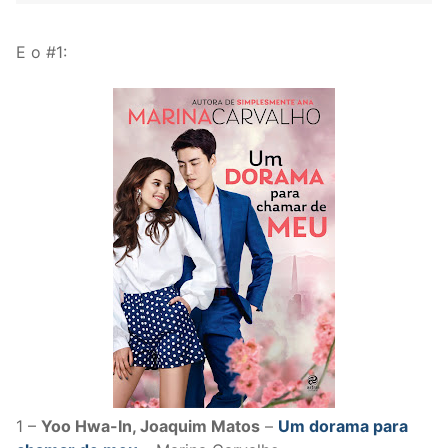
E o #1:
1 –
Yoo Hwa-In, Joaquim Matos
–
Um dorama para