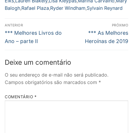
Elks
,
Lauren Blakely
,
Lisa Kleypas
,
Marina Carvalho
,
Mary
Balogh
,
Rafael Plaza
,
Ryder Windham
,
Sylvain Reynard
Navegação
ANTERIOR
PRÓXIMO
de
Post
Próximo
*** Melhores Livros do
*** As Melhores
anterior:
post:
Post
Ano – parte II
Heroínas de 2019
Deixe um comentário
O seu endereço de e-mail não será publicado.
Campos obrigatórios são marcados com
*
COMENTÁRIO
*