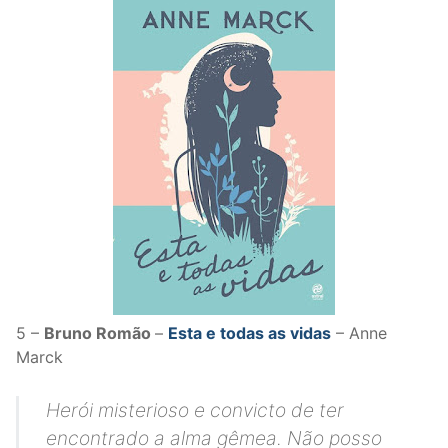
5 –
Bruno Romão
–
Esta e todas as vidas
– Anne
Marck
Herói misterioso e convicto de ter
encontrado a alma gêmea. Não posso