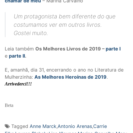
chamar de meu
– Marina Carvalho
Um protagonista bem diferente do que
costumamos ver em outros livros.
Gostei muito.
Leia também
Os Melhores Livros de 2019 –
parte I
e
parte II
.
E, amanhã, dia 31, encerrando o ano no Literatura de
Mulherzinha:
As Melhores Heroínas de 2019
.
Arrivederci!!!
Beta
Tagged
Anne Marck
,
Antonio Arenas
,
Carrie