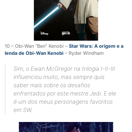
10 – Obi-Wan “Ben” Kenobi –
Star Wars: A origem e a
lenda de Obi-Wan Kenobi
– Ryder Windham
Sim, o Ewan McGregor na trilogia I-II-III
influenciou muito, mas sempre quis
saber mais sobre os desafios
enfrentados por este mestre Jedi. E ele
é um dos meus personagens favoritos
em SW.