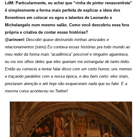
LdM: Particularmente, eu achei que “rinha de pintor renascentista”
é simplesmente a forma mais perfeita de explicar a ideia dos
florentinos em colocar os egos e talentos de Leonardo e
Michelangelo num mesmo salão. Como você descobriu essa fora
própria e criativa de contar essas histórias?
@arinoert:
Descobri quase destruindo minhas amizades e
relacionamentos (sério)
Eu contava essas histórias pra todo mundo ao
meu redor da forma mais “acadêmica” possível e ninguém aguentava,
eu via nos olhos deles que eles queriam me estrangular de tanto tédio.
Então eu comecei a tentar falar disso com um certo humor, uns memes
e traçando paralelos com a nossa época, e deu bem certo: eles riram,
prestaram atenção e até hoje não esqueceram nada que eu falei. E a
mesma coisa aconteceu no Twitter!