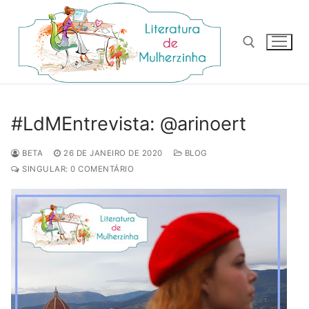
Pular
para
o
conteúdo
Pesquisar por:
#LdMEntrevista: @arinoert
BETA
26 DE JANEIRO DE 2020
BLOG
SINGULAR: 0 COMENTÁRIO