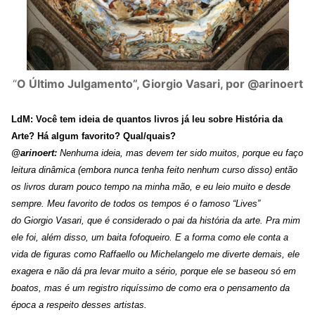
“
O Último Julgamento”, Giorgio Vasari, por @arinoert
LdM:
Você tem ideia de quantos livros já leu sobre História da
Arte? Há algum favorito? Qual/quais?
@arinoert:
Nenhuma ideia, mas devem ter sido muitos, porque eu faço
leitura dinâmica (embora nunca tenha feito nenhum curso disso) então
os livros duram pouco tempo na minha mão, e eu leio muito e desde
sempre.
Meu favorito de todos os tempos é o famoso “Lives”
do Giorgio Vasari, que é considerado o pai da história da arte. Pra mim
ele foi, além disso, um baita fofoqueiro. E a forma como ele conta a
vida de figuras como Raffaello ou Michelangelo me diverte demais, ele
exagera e não dá pra levar muito a sério, porque ele se baseou só em
boatos, mas é um registro riquíssimo de como era o pensamento da
época a respeito desses artistas.