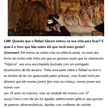
LdM: Quando que o Rafael Sânzio entrou na sua vida para ficar? E
qual é o livro que fala sobre ele que você mais gosta?
@arinoert:
Ele entrou na minha vida na infância ainda, no meio dos
livros da minha mãe tinha uns que eu gostava muito que se chamavam
“Trópicos”, era uma enciclopédia ilustrada com um português
bizarrissimo de tão arcaico. Tinha uma parte sobre o Rafael no livro e
eu lembro de ter me apaixonado pelas pinturas, mas ficado triste por
dizerem que ele morreu jovem (pro meu eu criança, morrer jovem era
morrer com
uns 15 anos no máximo, mas na verdade ele morreu com 37
anos)
Cresci com ele (eu fui aqueles adolescentes góticos que gostam
de poemas ultrarromânticos, bandas com mulheres de vestido