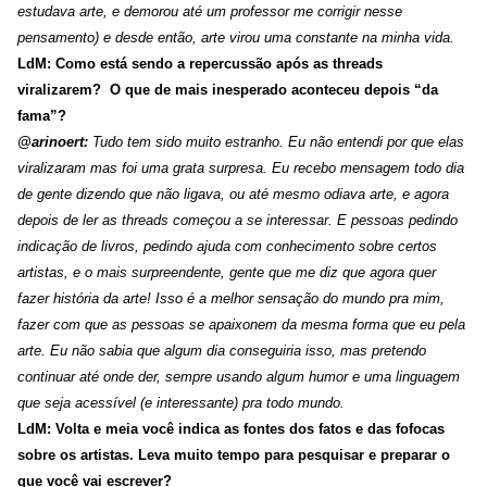
estudava arte, e demorou até um professor me corrigir nesse
pensamento) e desde então, arte virou uma constante na minha vida.
LdM: Como está sendo a repercussão após as threads
viralizarem? O que de mais inesperado aconteceu depois “da
fama”?
@arinoert:
Tudo tem sido muito estranho. Eu não entendi por que elas
viralizaram mas foi uma grata surpresa. Eu recebo mensagem todo dia
de gente dizendo que não ligava, ou até mesmo odiava arte, e agora
depois de ler as threads começou a se interessar. E pessoas pedindo
indicação de livros, pedindo ajuda com conhecimento sobre certos
artistas, e o mais surpreendente, gente que me diz que agora quer
fazer história da arte! Isso é a melhor sensação do mundo pra mim,
fazer com que as pessoas se apaixonem da mesma forma que eu pela
arte. Eu não sabia que algum dia conseguiria isso, mas pretendo
continuar até onde der, sempre usando algum humor e uma linguagem
que seja acessível (e interessante) pra todo mundo.
LdM: Volta e meia você indica as fontes dos fatos e das fofocas
sobre os artistas. Leva muito tempo para pesquisar e preparar o
que você vai escrever?