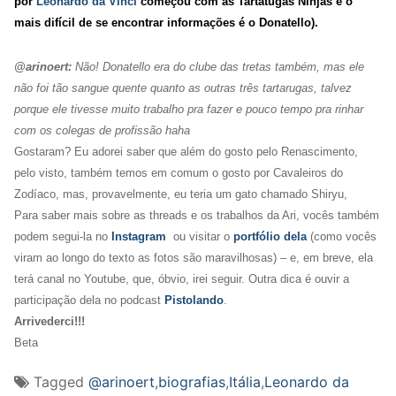
por
Leonardo da Vinci
começou com as Tartatugas Ninjas e o
mais difícil de se encontrar informações é o Donatello).
@arinoert:
Não! Donatello era do clube das tretas também, mas ele
não foi tão sangue quente quanto as outras três tartarugas, talvez
porque ele tivesse muito trabalho pra fazer e pouco tempo pra rinhar
com os colegas de profissão haha
Gostaram? Eu adorei saber que além do gosto pelo Renascimento,
pelo visto, também temos em comum o gosto por Cavaleiros do
Zodíaco, mas, provavelmente, eu teria um gato chamado Shiryu,
Para saber mais sobre as threads e os trabalhos da Ari, vocês também
podem segui-la no
Instagram
ou visitar o
portfólio dela
(como vocês
viram ao longo do texto as fotos são maravilhosas) – e, em breve, ela
terá canal no Youtube, que, óbvio, irei seguir. Outra dica é ouvir a
participação dela no podcast
Pistolando
.
Arrivederci!!!
Beta
Tagged
@arinoert
,
biografias
,
Itália
,
Leonardo da