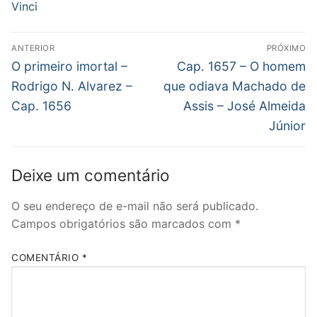
Vinci
Navegação
ANTERIOR
PRÓXIMO
de
Post
Próximo
O primeiro imortal –
Cap. 1657 – O homem
anterior:
post:
Post
Rodrigo N. Alvarez –
que odiava Machado de
Cap. 1656
Assis – José Almeida
Júnior
Deixe um comentário
O seu endereço de e-mail não será publicado.
Campos obrigatórios são marcados com
*
COMENTÁRIO
*